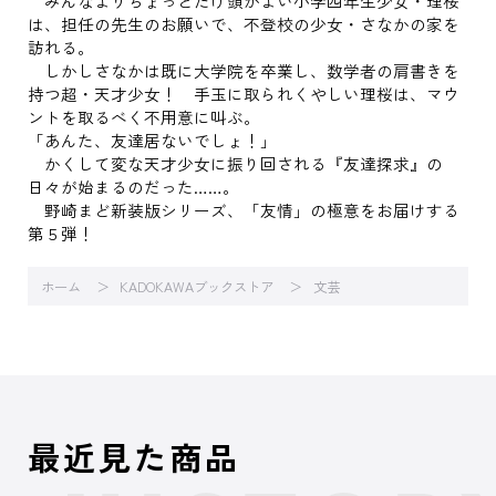
みんなよりちょっとだけ頭がよい小学四年生少女・理桜
は、担任の先生のお願いで、不登校の少女・さなかの家を
訪れる。
しかしさなかは既に大学院を卒業し、数学者の肩書きを
持つ超・天才少女！ 手玉に取られくやしい理桜は、マウ
ントを取るべく不用意に叫ぶ。
「あんた、友達居ないでしょ！」
かくして変な天才少女に振り回される『友達探求』の
日々が始まるのだった……。
野崎まど新装版シリーズ、「友情」の極意をお届けする
第５弾！
ホーム
KADOKAWAブックストア
文芸
最近見た商品