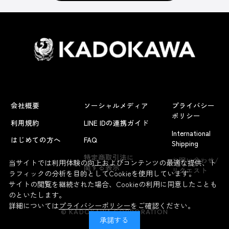
会社概要
ソーシャルメディア
プライバシー
ポリシー
利用規約
LINE IDの連携ガイド
International
はじめての方へ
FAQ
Shipping
よくあるお問い合わせ
特定商取引法に
お問い合わせ/
当サイトでは利用体験の向上およびコンテンツの最適な提供、ト
関する表示
リクエスト
ラフィックの分析を目的としてCookieを使用しています。
サイトの閲覧を継続された場合、Cookieの利用に同意したことも
のといたします。
詳細については
プライバシーポリシー
をご確認ください。
© KADOKAWA CORPORATION
承諾する