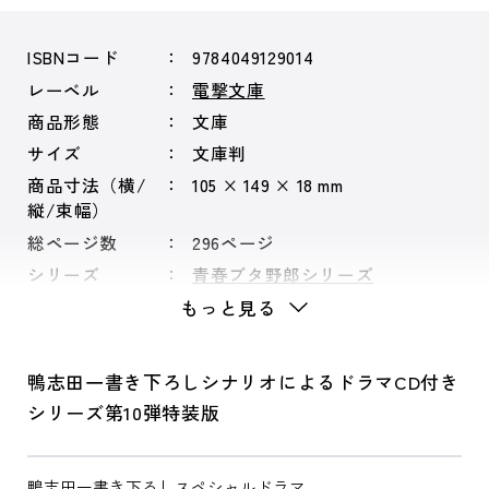
ISBNコード
9784049129014
レーベル
電撃文庫
商品形態
文庫
サイズ
文庫判
商品寸法（横/
105 × 149 × 18 mm
縦/束幅）
総ページ数
296ページ
シリーズ
青春ブタ野郎シリーズ
もっと見る
鴨志田一書き下ろしシナリオによるドラマCD付き
シリーズ第10弾特装版
鴨志田一書き下ろしスペシャルドラマ