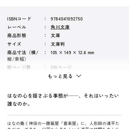
ISBNコード
9784041092750
レーベル
角川文庫
商品形態
文庫
サイズ
文庫判
商品寸法（横/
105 × 149 × 12.6 mm
縦/束幅）
総ページ数
336ページ
もっと見る
はなの心を揺さぶる事態が──、それはいったい
誰なのか。
はなの働く神田の一膳飯屋「喜楽屋」に、人形師の達平た