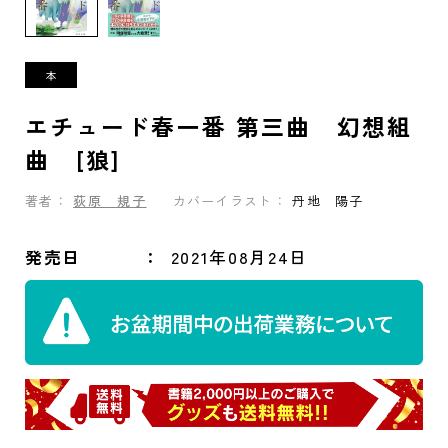
エチュード春一番 第三曲 幻想組
曲 [狼]
著者：
荻原 規子
カバーイラスト：
丹地 陽子
発売日
2021年08月24日