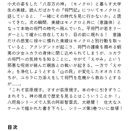
小犬の姿をした「八百万の神」（モノクロ）と暮らす大学
生の美綾。読んだばかりの『将門記』についてモノクロと
話していると、「一緒にその時代を見に行かないか」と誘
ってきた。次の瞬間、美綾はモノクロと共に（意識体）と
なって本物の将門の時代へ飛んでいた。平将門が若きリー
ダーとして確かに存在しており、目の前に現れる！ 意識
だけの感覚に徐々に慣れた美綾はモノクロと別行動を取っ
ていると、アクシデントが起こり、将門の護衛を務める蝦
夷の少女ユカラの身体に閉じ込められてしまうが、ユカラ
の将門への気持ちを知ることに。やがて「えやみ」という
邪悪な呪術が絡んだ親族との戦いが起きる。一方で「えや
み」を浄化しようとする「山の民」が変化したオオカミた
ちが、ユカラに力添えをして将門を危機から救おうとする
が……。
「これぞ荻原規子。さすが荻原規子。本の中に引きずりこ
まれそう。神の視点で歴史を見るとはこういうことか ！」
八咫烏シリーズで人気の阿部智里氏、大絶賛！ 壮大なス
ケールで描かれた書き下ろし、シリーズ第3巻ついに登場！
目次