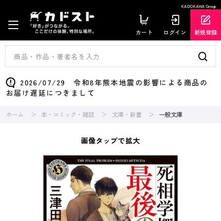
KADOKAWA Group
カート
ログイン
新規登録
2026/07/29 令和8年熊本地震の影響による商品の
お届け遅延につきまして
ホーム
本・コミック・雑誌
文庫・新書
一般文庫
画像タップで拡大