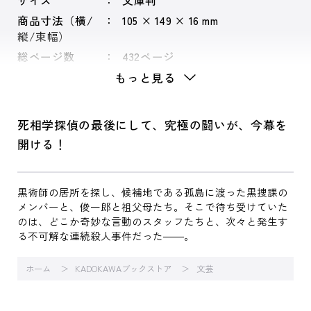
サイズ
文庫判
商品寸法（横/
105 × 149 × 16 mm
縦/束幅）
総ページ数
432ページ
もっと見る
死相学探偵の最後にして、究極の闘いが、今幕を
開ける！
黒術師の居所を探し、候補地である孤島に渡った黒捜課の
メンバーと、俊一郎と祖父母たち。そこで待ち受けていた
のは、どこか奇妙な言動のスタッフたちと、次々と発生す
る不可解な連続殺人事件だった――。
ホーム
KADOKAWAブックストア
文芸