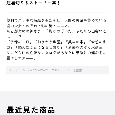
超裏切り系ストーリー集！
便利でステキな商品をもたらし、人間の失望を集めている
謎の少女・のぞめと影の男・ニエノ。
もと影欠村の神さま・千影がのぞいた、ふたりの出会いと
は――？
「予備の一日」「おりがみ地図」「美味の素」「空想の出
口」「読んだことになるしおり」「過去をのぞく水晶玉」
ワナだらけの危険なカタログがあなたに予想外の運命をお
届けしマス――。
ホーム
KADOKAWAブックストア
児童書
最近見た商品