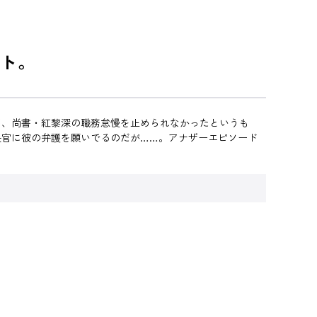
ト。
て、尚書・紅黎深の職務怠慢を止められなかったというも
長官に彼の弁護を願いでるのだが……。アナザーエピソード