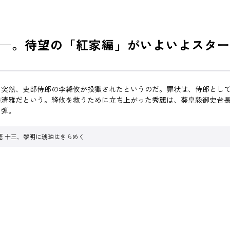
─。待望の「紅家編」がいよいよスター
。突然、吏部侍郎の李絳攸が投獄されたというのだ。罪状は、侍郎とし
陸清雅だという。絳攸を救うために立ち上がった秀麗は、葵皇毅御史台
３弾。
語 十三、黎明に琥珀はきらめく