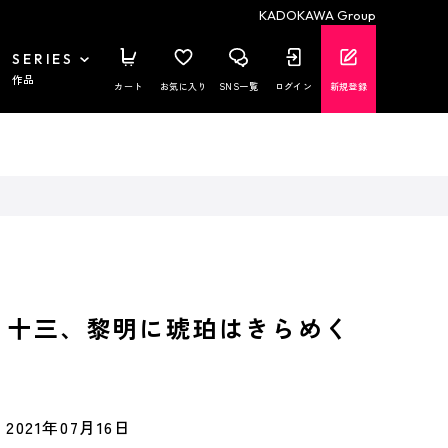
KADOKAWA Group
SERIES
作品
カート
お気に入り
SNS一覧
ログイン
新規登録
 十三、黎明に琥珀はきらめく
2021年07月16日