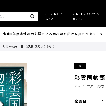
STORE
CATEGORY
ストア
カテゴリ
7/29 令和8年熊本地震の影響による商品のお届け遅延につきまして
彩雲国物語 十三、黎明に琥珀はきらめく
彩雲国物語
著者：
雪乃 紗衣
発売日