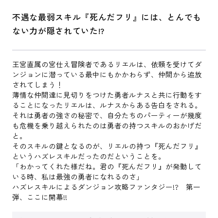
不遇な最弱スキル『死んだフリ』には、とんでも
ない力が隠されていた!?
王宮直属の宮仕え冒険者であるリエルは、依頼を受けてダ
ンジョンに潜っている最中にもかかわらず、仲間から追放
されてしまう！
薄情な仲間達に見切りをつけた勇者ルナスと共に行動をす
ることになったリエルは、ルナスからある告白をされる。
それは勇者の強さの秘密で、自分たちのパーティーが幾度
も危機を乗り越えられたのは勇者の持つスキルのおかげだ
と。
そのスキルの鍵となるのが、リエルの持つ『死んだフリ』
というハズレスキルだったのだということを。
「わかってくれた様だね。君の『死んだフリ』が発動して
いる時、私は最強の勇者になれるのさ」
ハズレスキルによるダンジョン攻略ファンタジー!? 第一
弾、ここに開幕!!