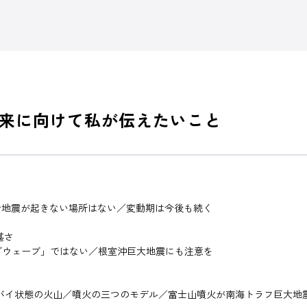
来に向けて私が伝えたいこと
で地震が起きない場所はない／変動期は今後も続く
甚さ
ッグウェーブ」ではない／根室沖巨大地震にも注意を
ンバイ状態の火山／噴火の三つのモデル／富士山噴火が南海トラフ巨大地