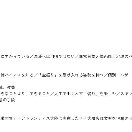
期に向かっている／温暖化は自明ではない／異常気象と偏西風／地球の
常性バイアスを知る／「空振り」を受け入れる姿勢を持つ／個別「ハザ
識、教養
好きなことより、できること／人生で出くわす「偶然」を楽しむ／スキ
強の手段
「環世界」／アトランティス大陸は実在した？／大噴火は文明を消滅さ