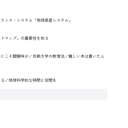
バランス・システム「地球惑星システム」
ードマップ」の重要性を知る
マにこそ醍醐味が／京都大学の教育法／難しい本は書いた人
せる／地球科学的な時間と空間を