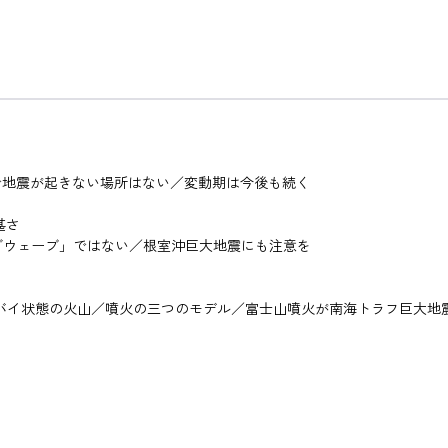
で地震が起きない場所はない／変動期は今後も続く
甚さ
ッグウェーブ」ではない／根室沖巨大地震にも注意を
ンバイ状態の火山／噴火の三つのモデル／富士山噴火が南海トラフ巨大地