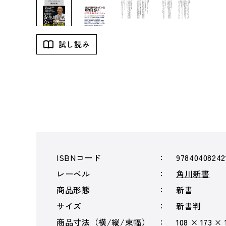
試し読み
ISBNコード
97840408242
レーベル
角川新書
商品形態
新書
サイズ
新書判
商品寸法（横/縦/束幅）
108 × 173 ×