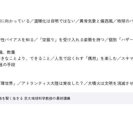
期に向かっている／温暖化は自明ではない／異常気象と偏西風／地球の
常性バイアスを知る／「空振り」を受け入れる姿勢を持つ／個別「ハザ
識、教養
好きなことより、できること／人生で出くわす「偶然」を楽しむ／スキ
強の手段
「環世界」／アトランティス大陸は実在した？／大噴火は文明を消滅さ
地を賢く生きる 京大地球科学教授の最終講義