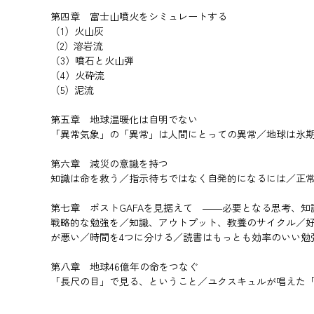
第四章 富士山噴火をシミュレートする
（1）火山灰
（2）溶岩流
（3）噴石と火山弾
（4）火砕流
（5）泥流
第五章 地球温暖化は自明でない
「異常気象」の「異常」は人間にとっての異常／地球は氷
第六章 減災の意識を持つ
知識は命を救う／指示待ちではなく自発的になるには／正
第七章 ポストGAFAを見据えて ――必要となる思考、知
戦略的な勉強を／知識、アウトプット、教養のサイクル／
が悪い／時間を4つに分ける／読書はもっとも効率のいい勉
第八章 地球46億年の命をつなぐ
「長尺の目」で見る、ということ／ユクスキュルが唱えた