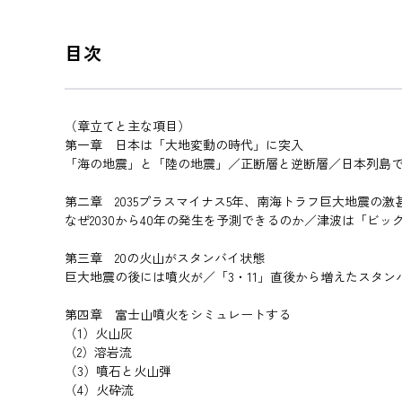
目次
（章立てと主な項目）
第一章 日本は「大地変動の時代」に突入
「海の地震」と「陸の地震」／正断層と逆断層／日本列島
第二章 2035プラスマイナス5年、南海トラフ巨大地震の激
なぜ2030から40年の発生を予測できるのか／津波は「ビ
第三章 20の火山がスタンバイ状態
巨大地震の後には噴火が／「3・11」直後から増えたスタ
第四章 富士山噴火をシミュレートする
（1）火山灰
（2）溶岩流
（3）噴石と火山弾
（4）火砕流