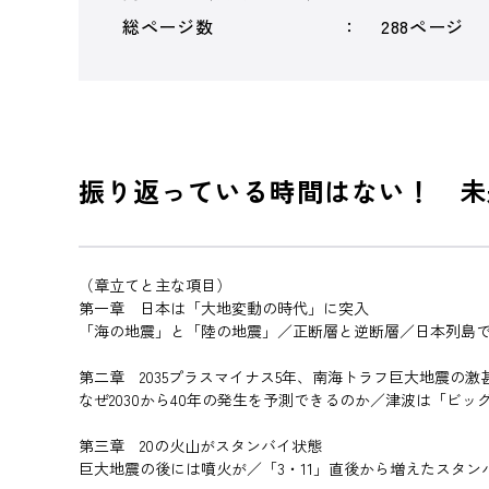
総ページ数
288ページ
振り返っている時間はない！ 未
（章立てと主な項目）
第一章 日本は「大地変動の時代」に突入
「海の地震」と「陸の地震」／正断層と逆断層／日本列島
第二章 2035プラスマイナス5年、南海トラフ巨大地震の激
なぜ2030から40年の発生を予測できるのか／津波は「ビ
第三章 20の火山がスタンバイ状態
巨大地震の後には噴火が／「3・11」直後から増えたスタ