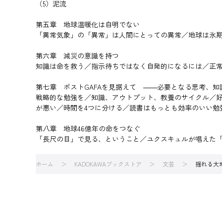
（5）泥流
第五章 地球温暖化は自明でない
「異常気象」の「異常」は人間にとっての異常／地球は氷
第六章 減災の意識を持つ
知識は命を救う／指示待ちではなく自発的になるには／正
第七章 ポストGAFAを見据えて ――必要となる思考、知
戦略的な勉強を／知識、アウトプット、教養のサイクル／
が悪い／時間を4つに分ける／読書はもっとも効率のいい勉
第八章 地球46億年の命をつなぐ
「長尺の目」で見る、ということ／ユクスキュルが唱えた
ホーム
KADOKAWAブックストア
文芸
揺れる大