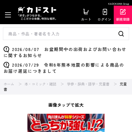
KADOKAWA Group
カート
ログイン
新規登録
2026/08/07 お盆期間中の出荷およびお問い合わせ
に関するお知らせ
2026/07/29 令和8年熊本地震の影響による商品の
お届け遅延につきまして
ホーム
本・コミック・雑誌
学参・辞典・語学・児童書
児童
書
画像タップで拡大