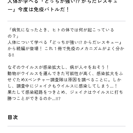
人体が学べる『どっちが強い!? からだレスキュ
ー』今度は免疫バトルだ！
「病気になったとき、ヒトの体では何が起こっている
の？」
人体について学べる『どっちが強い!? からだレスキュー』
から続編が登場！ これ１冊で免疫のメカニズムがよく分か
る!!
なぞのウイルスが感染拡大し、病が人々をおそう！
動物がウイルスを運んできた可能性が高く、感染拡大をふ
せぐためXベンチャー調査隊は原因を調べることに。しか
し、調査中にジェイクもウイルスに感染してしまう…！
果たして感染経路をつきとめ、ジェイクはウイルスに打ち
勝つことができるのか…!!?
目次