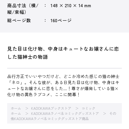
商品寸法（横/
148 × 210 × 14 mm
縦/束幅）
総ページ数
160ページ
見た目は化け物、中身はキュートなお嬢さんに恋
した猫紳士の物語
品行方正でいいやつだけど、どこか冷めた感じの猫の紳士
「ネロ」。そんな彼が、ある日見た目は化け物、中身はキ
ュートなお嬢さんに恋をした…！尊さが爆発している猫×
化け物の異色ラブコメ、ここに開幕！
ホーム
KADOKAWAブックストア
コミック
ホーム
KADOKAWAラノベ＆コミックグッズストア
その
他KADOKAWAラノベ＆コミックグッズストア商品