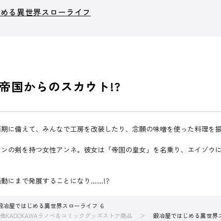
じめる異世界スローライフ
帝国からのスカウト!?
雨期に備えて、みんなで工房を改装したり、念願の味噌を使った料理を
レンの剣を持つ女性アンネ。彼女は「帝国の皇女」を名乗り、エイゾウ
動にまで発展することになり……!?
鍛冶屋ではじめる異世界スローライフ ６
他KADOKAWAラノベ＆コミックグッズストア商品
鍛冶屋ではじめる異世界