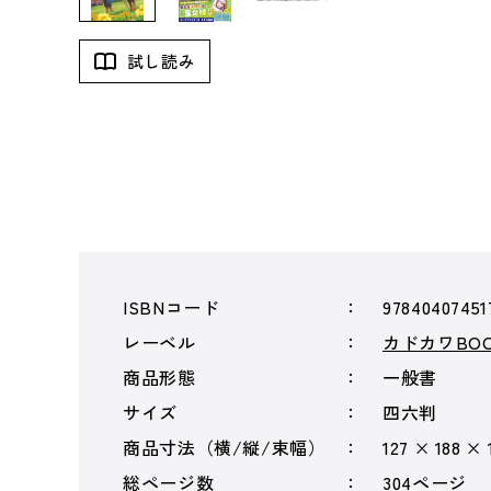
試し読み
ISBNコード
97840407451
レーベル
カドカワBOO
商品形態
一般書
サイズ
四六判
商品寸法（横/縦/束幅）
127 × 188 × 
総ページ数
304ページ