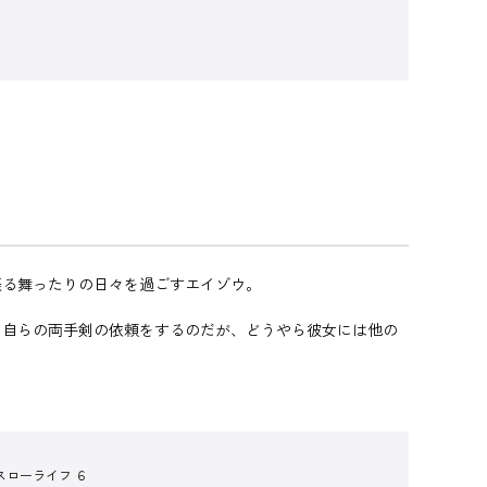
振る舞ったりの日々を過ごすエイゾウ。
に自らの両手剣の依頼をするのだが、どうやら彼女には他の
スローライフ ６