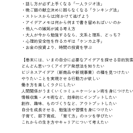
・話し方が必ず上手くなる「一人ラジオ法」
・晩ご飯の献立決めに困らなくなる「ランキング法」
・ストレスからは2年かけて逃げよう
・アイデアメモは何から何まで書き留めればいいのか
・他人への嫉妬が減る考え方
・大人が今から勉強するなら、文系と理系、どっち？
・心理的安全性を作るカギは「ケンカ上手」
・お金の投資より、時間の投資を学ぶ
【巻末には、いまの自分に必要なアイデアを探せる目的別
どんどん思いつくアイデア発想法を知りたい
ビジネスアイデア（新商品や新規事業）の種を見つけたい
やりたいことを実現させる行動力が欲しい
働き方を楽しくラクにしたい
人間関係がうまくいくコミュニケーション術を身につけた
情報収集・メモ術など、効率的にインプットしたい
創作、趣味、ものづくりなど、アウトプットしたい
自分を成長させる、勉強法や習慣を身につけたい
子育て、部下育成、「育て方」のコツを学びたい
これからの生き方やキャリアについて考えたい