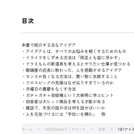
目次
本書で紹介する主なアイデア
・アイデアとは、すべてのお悩みを軽くするためのもの
・イライラをしずめる方法は「両足とも宙に浮かす」
・ドラえもんの新道具を考えるとやりたい仕事が見つかる
・眼鏡屋の店長に教わった、人を感動させるアイデア
・センスが良くなる方法は、買い物に失敗すること
・フロスピックの先端はなぜ尖りすぎているのか
・月曜日の憂鬱をなくす方法
・ガチャガチャ自販機という大発明に学ぶヒント
・田舎者は大ヒット商品を考える才能がある
・雑談で、天気の話の次は何を話せばいいか
・人を元気づけるには「手伝いを頼む」 他
ホーム
KADOKAWAブックストア
文芸
1日1ア