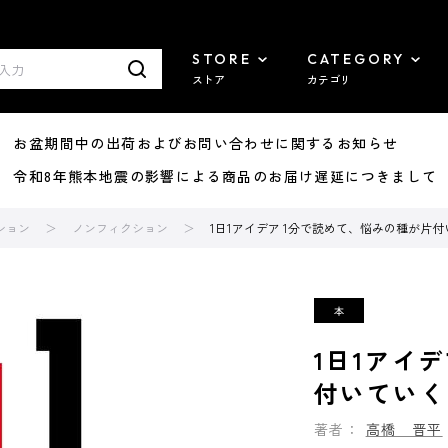
STORE
CATEGORY
ストア
カテゴリ
8/07 お盆期間中の出荷およびお問い合わせに関するお知らせ
7/29 令和8年熊本地震の影響による商品のお届け遅延につきまして
ション
ノンフィクション
1日1アイデア 1分で読めて、悩みの種が片
1日1アイ
付いていく
著者：
高橋 晋平