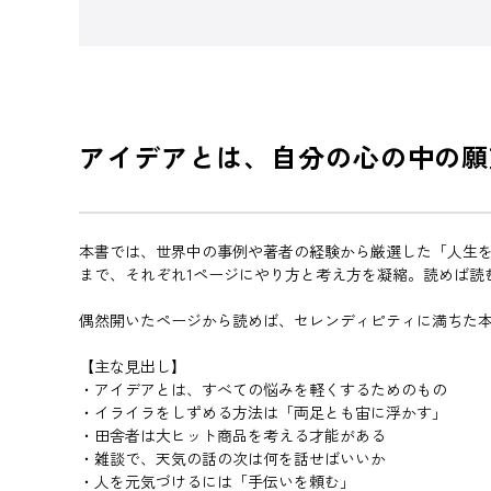
アイデアとは、自分の心の中の願
本書では、世界中の事例や著者の経験から厳選した「人生を
まで、それぞれ1ページにやり方と考え方を凝縮。読めば読
偶然開いたページから読めば、セレンディピティに満ちた
【主な見出し】
・アイデアとは、すべての悩みを軽くするためのもの
・イライラをしずめる方法は「両足とも宙に浮かす」
・田舎者は大ヒット商品を考える才能がある
・雑談で、天気の話の次は何を話せばいいか
・人を元気づけるには「手伝いを頼む」