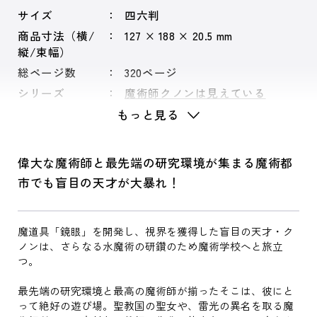
サイズ
四六判
商品寸法（横/
127 × 188 × 20.5 mm
縦/束幅）
総ページ数
320ページ
シリーズ
魔術師クノンは見えている
もっと見る
偉大な魔術師と最先端の研究環境が集まる魔術都
市でも盲目の天才が大暴れ！
魔道具「鏡眼」を開発し、視界を獲得した盲目の天才・ク
ノンは、さらなる水魔術の研鑽のため魔術学校へと旅立
つ。
最先端の研究環境と最高の魔術師が揃ったそこは、彼にと
って絶好の遊び場。聖教国の聖女や、雷光の異名を取る魔