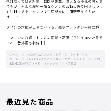
術師だって研究対象。教師や先輩、偉大なる不死の魔女ま
でもが、そんな魔術一筋なクノンの言動に振り回されつつ
も注目する中、クノンは早速聖女に共同研究を持ちか
け……？
クノンの才能が世界にバレる、発明ファンタジー第二弾！
【クノンの許嫁・ミリカの活躍と葛藤（？）を描いた書き
下ろし番外編も収録！】
ホーム
KADOKAWAブックストア
ライトノベル
ホーム
KADOKAWAラノベ＆コミックグッズストア
その
他KADOKAWAラノベ＆コミックグッズストア商品
最近見た商品