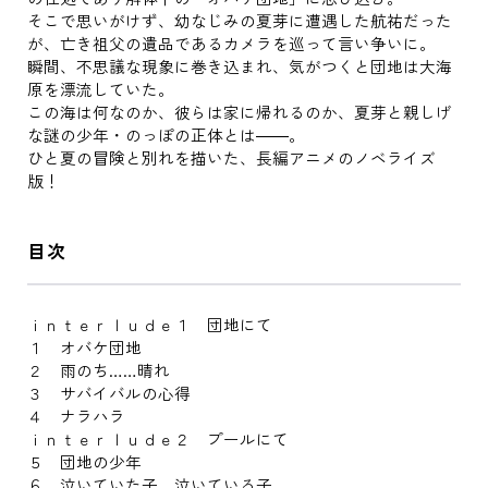
そこで思いがけず、幼なじみの夏芽に遭遇した航祐だった
が、亡き祖父の遺品であるカメラを巡って言い争いに。
瞬間、不思議な現象に巻き込まれ、気がつくと団地は大海
原を漂流していた。
この海は何なのか、彼らは家に帰れるのか、夏芽と親しげ
な謎の少年・のっぽの正体とは――。
ひと夏の冒険と別れを描いた、長編アニメのノベライズ
版！
目次
ｉｎｔｅｒｌｕｄｅ１ 団地にて
１ オバケ団地
２ 雨のち……晴れ
３ サバイバルの心得
４ ナラハラ
ｉｎｔｅｒｌｕｄｅ２ プールにて
５ 団地の少年
６ 泣いていた子、泣いている子