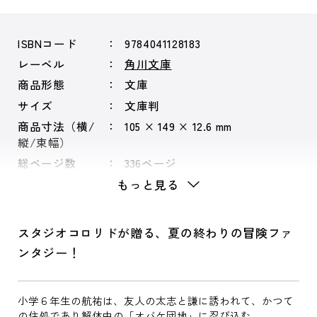
ISBNコード
9784041128183
レーベル
角川文庫
商品形態
文庫
サイズ
文庫判
商品寸法（横/
105 × 149 × 12.6 mm
縦/束幅）
総ページ数
336ページ
もっと見る
スタジオコロリドが贈る、夏の終わりの冒険ファ
ンタジー！
小学６年生の航祐は、友人の太志と謙に誘われて、かつて
の住処であり解体中の「オバケ団地」に忍び込む。