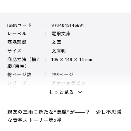
ISBNコード
9784049146691
レーベル
電撃文庫
商品形態
文庫
サイズ
文庫判
商品寸法（横/
105 × 149 × 14 mm
縦/束幅）
総ページ数
296ページ
シリーズ
アオハルデビル
もっと見る
親友の三雨に新たな“悪魔”が――？ 少し不思議
な青春ストーリー第2弾。