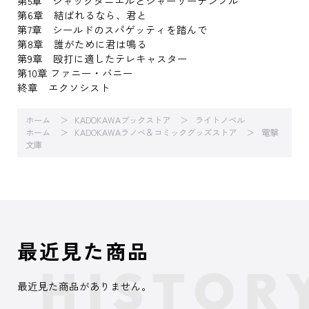
第5章 ジャックダニエルとシャーリーテンプル
第6章 結ばれるなら、君と
第7章 シールドのスパゲッティを踏んで
第8章 誰がために君は鳴る
第9章 殴打に適したテレキャスター
第10章 ファニー・バニー
終章 エクソシスト
ホーム
KADOKAWAブックストア
ライトノベル
ホーム
KADOKAWAラノベ＆コミックグッズストア
電撃
文庫
最近見た商品
最近見た商品がありません。