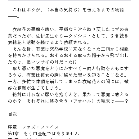
これはボクが、〈本当の気持ち〉を伝えるまでの物語
――。
衣緒花の悪魔を祓い、平穏な日常を取り戻したはずの有
葉だったが、佐伊先生からエクソシストとして、引き続き
衣緒花と活動を続けるよう依頼される。
そんな折、有葉は突然学校に来なくなった三雨から相談
を持ちかけられる。おそるおそる取った帽子から飛び出し
たのは、長いウサギの耳だった!?
取り憑いた悪魔をどうにかすべく三雨と行動をともにす
るうち、有葉は彼女の胸に秘めた想いを知ることになる。
一方、多忙で体調を崩してしまった衣緒花との間には、微
妙な距離が生じてしまう。
絶対に叶わない願いを抱くとき、果たして悪魔は祓える
のか？ それぞれに絡み合う〈アオハル〉の結末は――？
目次
----
序章 ファズ・フェイス
第1章 もう白亜紀ではありません