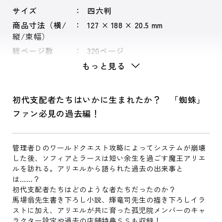
サイズ
四六判
商品寸法（横/
127 × 188 × 20.5 mm
縦/束幅）
総ページ数
320ページ
もっと見る
初代支配者たちはいかに生まれたか？ 「蜘蛛」
ファン必見の過去編！
管理者Ｄのワールドクエスト攻略によってシステムが崩壊
した後、ソフィアとラースは短い余生を過ごす魔王アリエ
ルを訪れる。アリエルから語られた過去の出来事と
は……？
初代支配者たちはどのような者たちだったのか？
馬場翁先生書き下ろし小説、輝竜司先生の描き下ろしイラ
ストに加え、アリエルが共に育った孤児院メンバーのキャ
ラクター設定や過去の店舗特典ＳＳも収録！