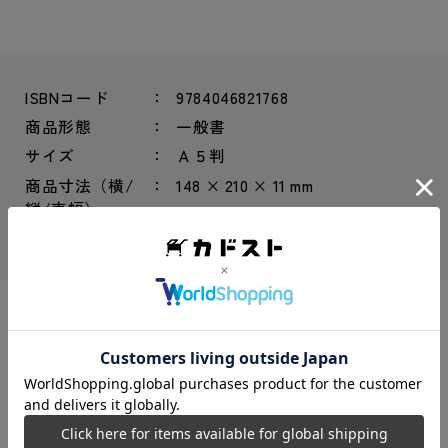
ISBNコード
9784046821768
商品形態
一般書
サイズ
Ａ５判
商品寸法（横/
148 × 210 × 11 mm
縦/束幅）
総ページ数
136ページ
さあ、1000円でひとり時間を楽しもう。累計30万
部著者の新刊！
10年間派遣社員として年収200万生活を送ってきたおづまり