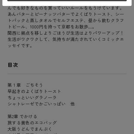
こさん。数年前から1ヶ月1000円の「ごほうび予算」で、な
んでも好きなものを買っていいルールをもうけています。
あんバターとピーナッツバターでよくばりトースト、シー
トパックと蒸しタオルでセルフエステ、昼から飲むクラフ
トビール、1000円を持って京都をお散歩…。
関西に拠点を移しよりごほうび生活はよりパワーアップ！
生活がワクワクして、気持ちが満たされていくコミックエ
ッセイです。
目次
第１章 ごちそう
早起きのよくばりトースト
ちょっといいグラノーラ
シャトレーゼでかごいっぱい 他
第2章 でかける
旅する黄色のエコバッグ
大阪うどんでまんぷく