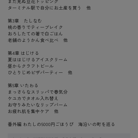
まだ見ぬ豆花トッピング
ターミナル駅で自分にお土産を買う 他
第3章 たしなむ
桃の香りでティーブレイク
おろしたての箸で白ごはん
老舗のようかん食べ比べ 他
第4章 はじける
夏ははじけるアイスクリーム
昼からクラフトビール
ひとりじめピザパーティー 他
第5章 いたわる
まっさらなスリッパで春気分
ケユカでタオル入れ替え
お守りみたいなリップバーム
お疲れ肌を集中ケア 他
番外編 わたしの5000円ごほうび 海沿いの町を巡る