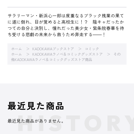
サラリーマン・新浜心一郎は度重なるブラック残業の果て
に遂に倒れ、目が覚めると高校生に！？ 陰キャだったか
つての自分と決別し、憧れだった美少女・紫条院春華を待
ち受ける悲劇の未来から救うため奔走する――！
ホーム
KADOKAWAブックストア
コミック
ホーム
KADOKAWAラノベ＆コミックグッズストア
その
他KADOKAWAラノベ＆コミックグッズストア商品
最近見た商品
最近見た商品がありません。