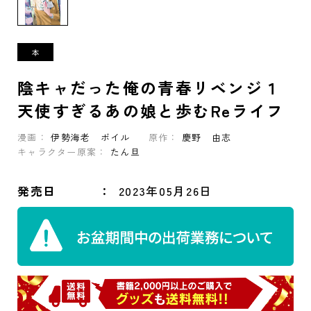
陰キャだった俺の青春リベンジ１
天使すぎるあの娘と歩むReライフ
漫画：
伊勢海老 ボイル
原作：
慶野 由志
キャラクター原案：
たん旦
発売日
2023年05月26日