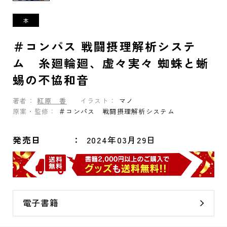
＃コンパス 戦闘摂理解析システ
ム 糸廻輪廻、虚々実々 蜘蛛と蜥
蜴の不協和音
著者：
紅原 香
イラスト：
マノ
原案・監修：
＃コンパス 戦闘摂理解析システム
発売日
2024年03月29日
電子書籍