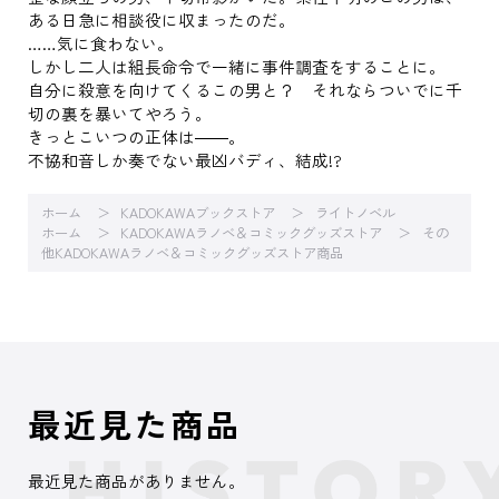
ある日急に相談役に収まったのだ。
……気に食わない。
しかし二人は組長命令で一緒に事件調査をすることに。
自分に殺意を向けてくるこの男と？ それならついでに千
切の裏を暴いてやろう。
きっとこいつの正体は――。
不協和音しか奏でない最凶バディ、結成!?
ホーム
KADOKAWAブックストア
ライトノベル
ホーム
KADOKAWAラノベ＆コミックグッズストア
その
他KADOKAWAラノベ＆コミックグッズストア商品
最近見た商品
最近見た商品がありません。