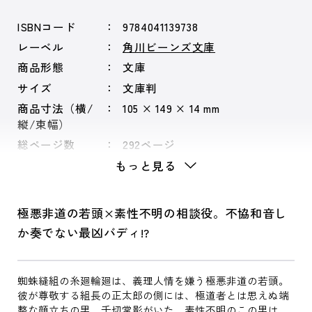
ISBNコード
9784041139738
レーベル
角川ビーンズ文庫
商品形態
文庫
サイズ
文庫判
商品寸法（横/
105 × 149 × 14 mm
縦/束幅）
総ページ数
292ページ
もっと見る
極悪非道の若頭×素性不明の相談役。不協和音し
か奏でない最凶バディ!?
蜘蛛縫組の糸廻輪廻は、義理人情を嫌う極悪非道の若頭。
彼が尊敬する組長の正太郎の側には、極道者とは思えぬ端
整な顔立ちの男、千切常影がいた。素性不明のこの男は、