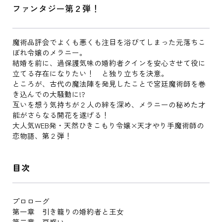
ファンタジー第２弾！
魔術品評会でよくも悪くも注目を浴びてしまった元落ちこ
ぼれ令嬢のメラニー。
結婚を前に、過保護気味の婚約者クインを安心させて役に
立てる存在になりたい！ と独り立ちを決意。
ところが、古代の魔法陣を発見したことで宮廷魔術師を巻
き込んでの大騒動に!?
互いを想う気持ちが２人の絆を深め、メラニーの秘めた才
能がさらなる開花を遂げる！
大人気WEB発・天然ひきこもり令嬢×天才やり手魔術師の
恋物語、第２弾！
目次
プロローグ
第一章 引き籠りの婚約者と王女
第二章 戸惑い