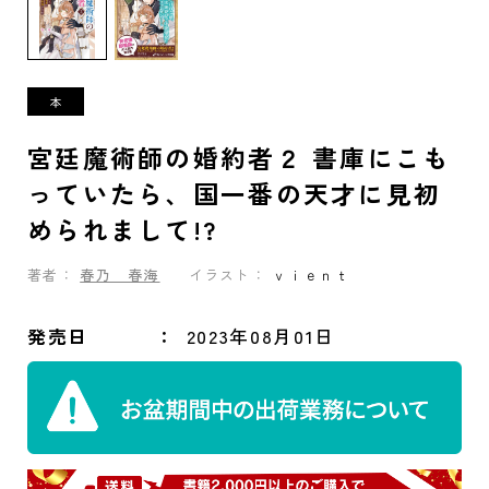
宮廷魔術師の婚約者２ 書庫にこも
っていたら、国一番の天才に見初
められまして!?
著者：
春乃 春海
イラスト：
ｖｉｅｎｔ
発売日
2023年08月01日