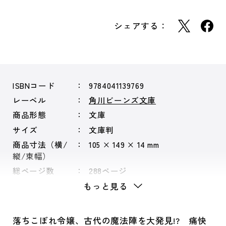
シェアする：
ISBNコード
9784041139769
レーベル
角川ビーンズ文庫
商品形態
文庫
サイズ
文庫判
商品寸法（横/
105 × 149 × 14 mm
縦/束幅）
総ページ数
288ページ
もっと見る
落ちこぼれ令嬢、古代の魔法陣を大発見!? 痛快