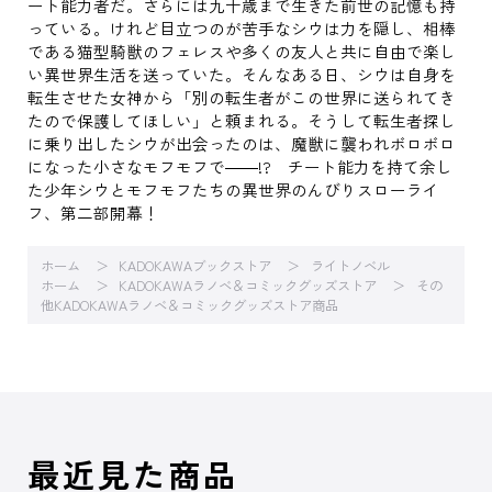
ート能力者だ。さらには九十歳まで生きた前世の記憶も持
っている。けれど目立つのが苦手なシウは力を隠し、相棒
である猫型騎獣のフェレスや多くの友人と共に自由で楽し
い異世界生活を送っていた。そんなある日、シウは自身を
転生させた女神から「別の転生者がこの世界に送られてき
たので保護してほしい」と頼まれる。そうして転生者探し
に乗り出したシウが出会ったのは、魔獣に襲われボロボロ
になった小さなモフモフで――!? チート能力を持て余し
た少年シウとモフモフたちの異世界のんびりスローライ
フ、第二部開幕！
ホーム
KADOKAWAブックストア
ライトノベル
ホーム
KADOKAWAラノベ＆コミックグッズストア
その
他KADOKAWAラノベ＆コミックグッズストア商品
最近見た商品