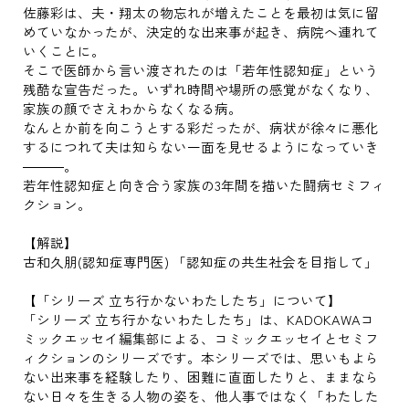
佐藤彩は、夫・翔太の物忘れが増えたことを最初は気に留
めていなかったが、決定的な出来事が起き、病院へ連れて
いくことに。
そこで医師から言い渡されたのは「若年性認知症」という
残酷な宣告だった。いずれ時間や場所の感覚がなくなり、
家族の顔でさえわからなくなる病。
なんとか前を向こうとする彩だったが、病状が徐々に悪化
するにつれて夫は知らない一面を見せるようになっていき
―――。
若年性認知症と向き合う家族の3年間を描いた闘病セミフィ
クション。
【解説】
古和久朋(認知症専門医) 「認知症の共生社会を目指して」
【「シリーズ 立ち行かないわたしたち」について】
「シリーズ 立ち行かないわたしたち」は、KADOKAWAコ
ミックエッセイ編集部による、コミックエッセイとセミフ
ィクションのシリーズです。本シリーズでは、思いもよら
ない出来事を経験したり、困難に直面したりと、ままなら
ない日々を生きる人物の姿を、他人事ではなく「わたした