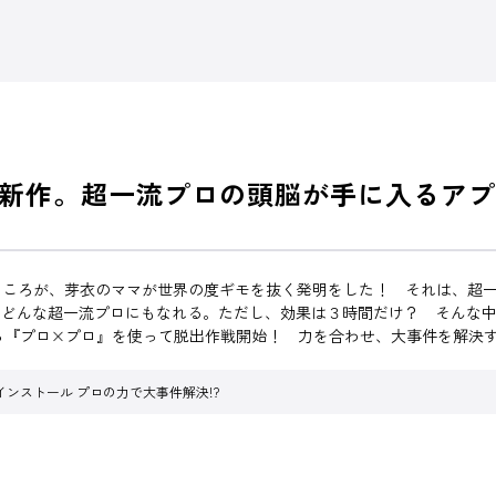
新作。超一流プロの頭脳が手に入るアプ
ところが、芽衣のママが世界の度ギモを抜く発明をした！ それは、超
、どんな超一流プロにもなれる。ただし、効果は３時間だけ？ そんな
ら『プロ×プロ』を使って脱出作戦開始！ 力を合わせ、大事件を解決
インストール プロの力で大事件解決!?