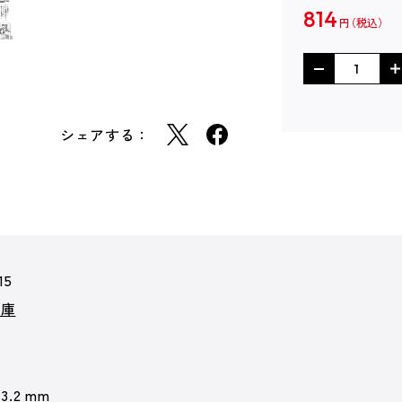
814
円
シェアする：
15
文庫
13.2 mm