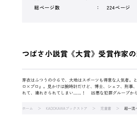
総ページ数
224ページ
つばさ小説賞《大賞》受賞作家の
芽衣はふつうの小６で、大地はスポーツも得意な人気者。
ロ×プロ』。見かけは腕時計だけど、博士、シェフ、刑事
れて、連れさられてしまい……！ 凶悪な犯罪グループか
ホーム
KADOKAWAブックストア
児童書
超一流