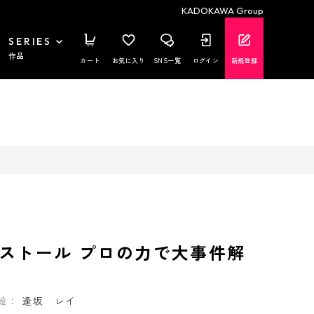
KADOKAWA Group
SERIES
作品
カート
お気に入り
SNS一覧
ログイン
新規登録
ストール プロの力で大事件解
絵：
逢坂 レイ