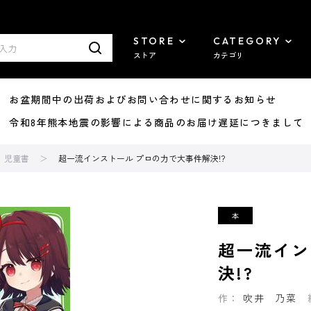
STORE
CATEGORY
ストア
カテゴリ
8/07 お盆期間中の出荷およびお問い合わせに関するお知らせ
7/29 令和8年熊本地震の影響による商品のお届け遅延につきまして
児童書
超一流インストール プロの力で大事件解決!?
超一流イン
決!?
作：
吹井 乃菜