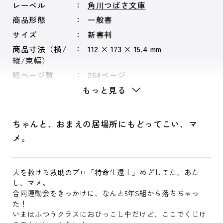
レーベル
角川つばさ文庫
商品形態
一般書
サイズ
新書判
商品寸法（横/
112 × 173 × 15.4 mm
縦/束幅）
総ページ数
264ページ
もっと見る
ちゃんと、おまえの居場所にもどってこい、マ
メ。
人を救ける救助のプロ「特命生還士」めざしてた、あた
し、マメ。
合同運動会をきっかけに、なんと5年S組から落ちちゃっ
た！
いまはふつうクラスにおひっこし中だけど、ここでくじけ