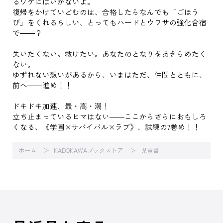
るワケにはいかないよ。
復帰をかけていどむのは、合格したらなんでも「ごほう
び」をくれるらしい、とってもハードとウワサの強化合宿
で――？
失いたくない。救けたい。あなたのとなりをあきらめたく
ない。
ゆずれない想いがあるから、いまはただ、仲間とともに、
前へ――進め！！
ドキドキ加速、最・高・潮！
立ち止まっているヒマはない――ここからさらにおもしろ
くなる、《学園×サバイバル×ラブ》、試練の7巻め！！
ホーム
KADOKAWAブックストア
児童書