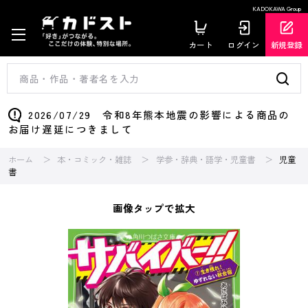
KADOKAWA Group
カート
ログイン
新規登録
2026/07/29 令和8年熊本地震の影響による商品の
お届け遅延につきまして
ホーム
本・コミック・雑誌
学参・辞典・語学・児童書
児童
書
画像タップで拡大