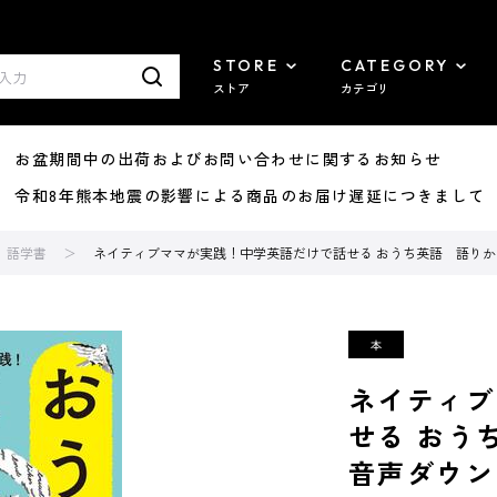
STORE
CATEGORY
ストア
カテゴリ
8/07 お盆期間中の出荷およびお問い合わせに関するお知らせ
7/29 令和8年熊本地震の影響による商品のお届け遅延につきまして
語学書
ネイティブママが実践！中学英語だけで話せる おうち英語 語りか
ネイティブ
せる おう
音声ダウン