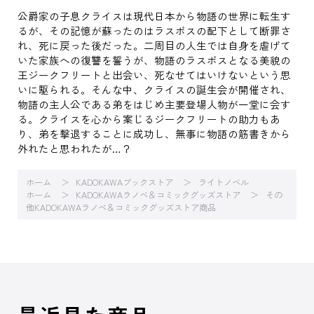
公爵家の子息クライスは現代日本から物語の世界に転生す
るが、その記憶が蘇ったのはラスボスの配下として断罪さ
れ、死に戻った後だった。二周目の人生では自身を虐げて
いた家族への復讐を誓うが、物語のラスボスとなる美貌の
王ジークフリートと出会い、死なせてはいけないという思
いに駆られる。そんな中、クライスの誕生会が開催され、
物語の主人公である弟をはじめ主要登場人物が一堂に会す
る。クライスを心から案じるジークフリートの助力もあ
り、弟を撃退することに成功し、無事に物語の筋書きから
外れたと思われたが…？
ホーム
KADOKAWAブックストア
ライトノベル
ホーム
KADOKAWAラノベ＆コミックグッズストア
その
他KADOKAWAラノベ＆コミックグッズストア商品