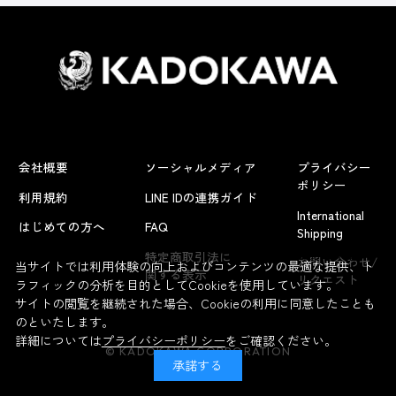
会社概要
ソーシャルメディア
プライバシー
ポリシー
利用規約
LINE IDの連携ガイド
International
はじめての方へ
FAQ
Shipping
よくあるお問い合わせ
特定商取引法に
お問い合わせ/
当サイトでは利用体験の向上およびコンテンツの最適な提供、ト
関する表示
リクエスト
ラフィックの分析を目的としてCookieを使用しています。
サイトの閲覧を継続された場合、Cookieの利用に同意したことも
のといたします。
詳細については
プライバシーポリシー
をご確認ください。
© KADOKAWA CORPORATION
承諾する