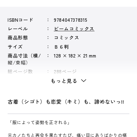
ISBNコード
9784047378315
レーベル
ビームコミックス
商品形態
コミックス
サイズ
Ｂ６判
商品寸法（横/
128 × 182 × 21 mm
縦/束幅）
総ページ数
288ページ
もっと見る
古着（シゴト）も恋愛（キミ）も、諦めないっ!!
「服によって姿勢を正される」
元カノたちと再会を果たすたび、痛い目にあうばかりの椹