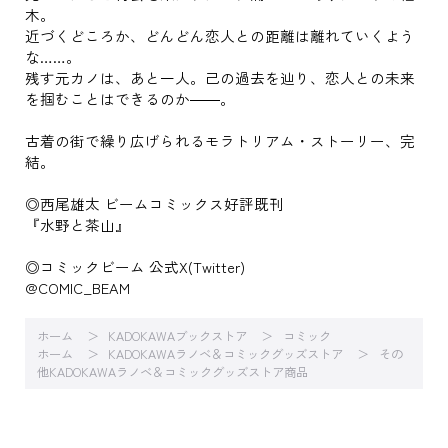
木。
近づくどころか、どんどん恋人との距離は離れていくよう
な……。
残す元カノは、あと一人。己の過去を辿り、恋人との未来
を掴むことはできるのか――。
古着の街で繰り広げられるモラトリアム・ストーリー、完
結。
◎西尾雄太 ビームコミックス好評既刊
『水野と茶山』
◎コミックビーム 公式X(Twitter)
@COMIC_BEAM
ホーム
KADOKAWAブックストア
コミック
ホーム
KADOKAWAラノベ＆コミックグッズストア
その
他KADOKAWAラノベ＆コミックグッズストア商品