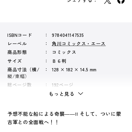
シェアする：
ISBNコード
9784041147535
レーベル
角川コミックス・エース
商品形態
コミックス
サイズ
Ｂ６判
商品寸法（横/
128 × 182 × 14.5 mm
縦/束幅）
総ページ数
192ページ
もっと見る
予想不能な船による奇襲――!! そして、ついに蒙
古軍との全面戦へ！！