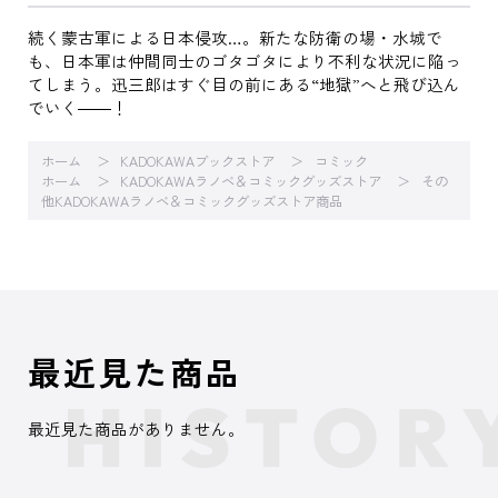
続く蒙古軍による日本侵攻…。新たな防衛の場・水城で
も、日本軍は仲間同士のゴタゴタにより不利な状況に陥っ
てしまう。迅三郎はすぐ目の前にある“地獄”へと飛び込ん
でいく――！
ホーム
KADOKAWAブックストア
コミック
ホーム
KADOKAWAラノベ＆コミックグッズストア
その
他KADOKAWAラノベ＆コミックグッズストア商品
最近見た商品
最近見た商品がありません。