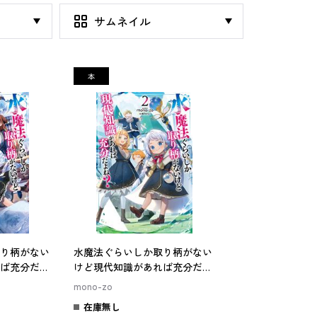
り柄がない
水魔法ぐらいしか取り柄がない
ば充分だよ
けど現代知識があれば充分だよ
ね？ ２
mono-zo
在庫無し