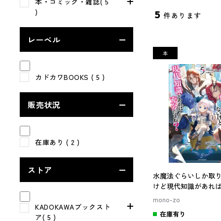
本・コミック・雑誌( 5
)
5
件あります
レーベル
カドカワBOOKS
( 5 )
販売状況
在庫あり
( 2 )
ストア
水魔法ぐらいしか取
けど現代知識があれ
ね？ ５
mono-zo
KADOKAWAブックスト
在庫有り
ア( 5 )