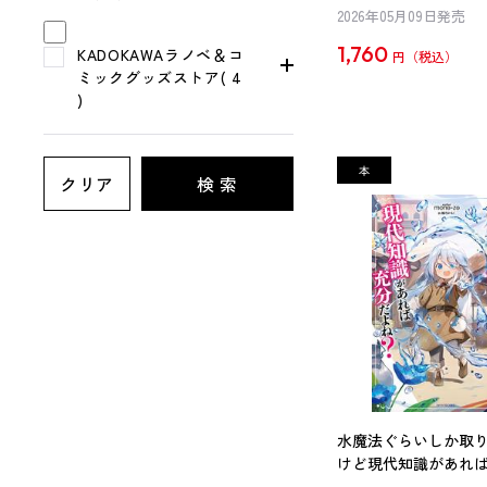
2026年05月09日発売
1,760
KADOKAWAラノベ＆コ
円
ミックグッズストア( 4
)
クリア
検 索
水魔法ぐらいしか取
けど現代知識があれ
ね？