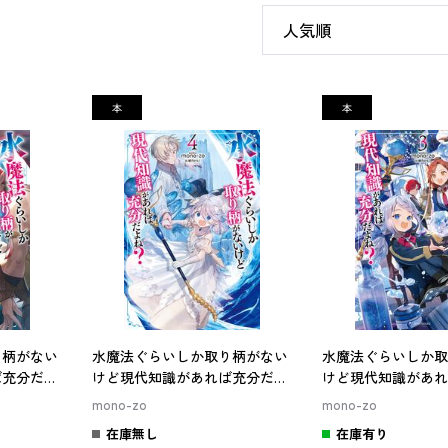
り柄がない
水魔法ぐらいしか取り柄がない
水魔法ぐらいしか取
ば充分だよ
けど現代知識があれば充分だよ
けど現代知識があれ
ね？ ４
ね？ ３
mono-zo
mono-zo
在庫無し
在庫有り