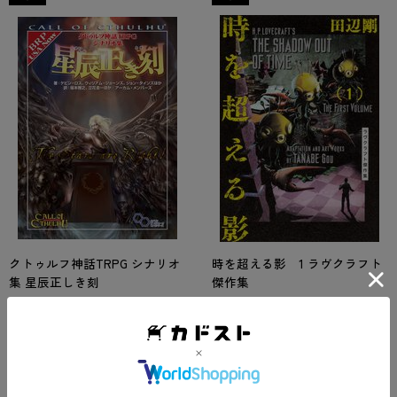
クトゥルフ神話TRPG シナリオ
時を超える影 1 ラヴクラフト
集 星辰正しき刻
傑作集
坂本 雅之
田辺 剛
在庫わずか
在庫有り
2018年09月27日発売
2018年08月07日発売
4,180
924
円
円