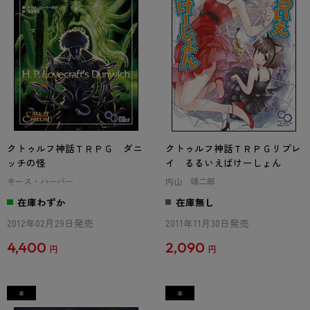
クトゥルフ神話ＴＲＰＧ ダニ
クトゥルフ神話ＴＲＰＧリプレ
ッチの怪
イ るるいえばけーしょん
キース・ハーバー
内山 靖二郎
在庫わずか
在庫無し
2012年02月29日発売
2011年11月30日発売
4,400
2,090
円
円