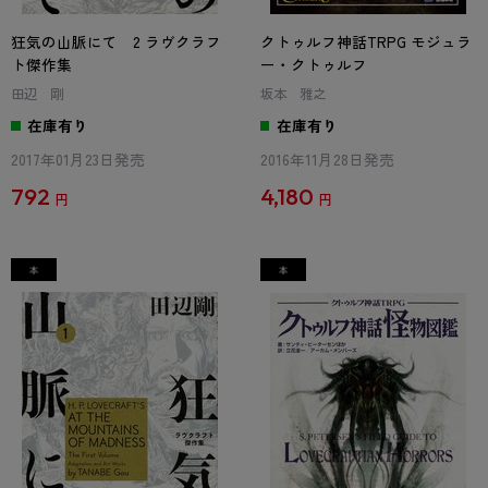
狂気の山脈にて 2 ラヴクラフ
クトゥルフ神話TRPG モジュラ
ト傑作集
ー・クトゥルフ
田辺 剛
坂本 雅之
在庫有り
在庫有り
2017年01月23日発売
2016年11月28日発売
792
4,180
円
円