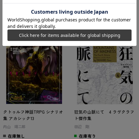
クトゥルフ神話TRPG シナリオ
狂気の山脈にて 4 ラヴクラフ
集 アカシック13
ト傑作集
内山 靖二郎
田辺 剛
在庫無し
在庫有り