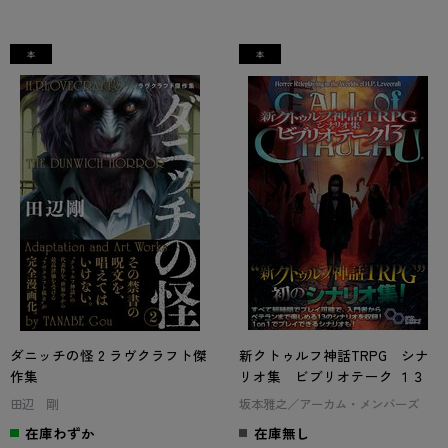
ダニッチの怪 2 ラヴクラフト傑
新クトゥルフ神話TRPG シナ
作集
リオ集 ビブリオテーク １３
田辺 剛
坂本雅之／アーカム・メンバーズ
在庫わずか
在庫無し