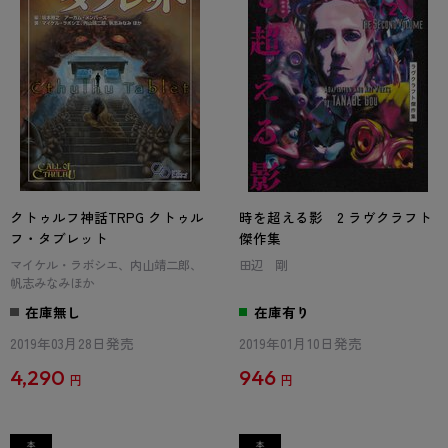
クトゥルフ神話TRPG クトゥル
時を超える影 2 ラヴクラフト
フ・タブレット
傑作集
マイケル・ラボシエ、内山靖二郎、
田辺 剛
帆志みなみほか
在庫無し
在庫有り
2019年03月28日発売
2019年01月10日発売
4,290
946
円
円