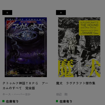
クトゥルフ神話ＴＲＰＧ アー
魔犬 ラヴクラフト傑作集
カムのすべて 完全版
キース・ハーバーほか
田辺 剛
在庫有り
在庫有り