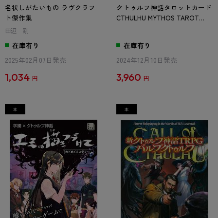
名状しがたいもの ラヴクラフ
クトゥルフ神話タロットカード
ト傑作集
CTHULHU MYTHOS TAROT
Ver.Major Arcana 22 cards
田辺 剛
在庫有り
在庫有り
2025年02月07日発売
2024年12月10日発売
1,034
3,960
円
円