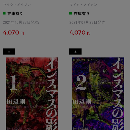
編
ーチャー編
マイク・メイソン
マイク・メイソン
在庫有り
在庫有り
2021年10月27日発売
2021年07月28日発売
4,070
4,070
円
円