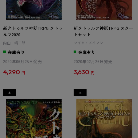
新クトゥルフ神話TRPG クトゥ
新クトゥルフ神話TRPG スター
ルフ2020
トセット
内山 靖二郎
マイク・メイソン
在庫有り
在庫有り
2020年06月25日発売
2020年02月26日発売
4,290
3,630
円
円