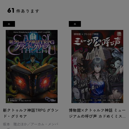
61
件あります
新クトゥルフ神話TRPG グラン
博物館×クトゥルフ神話 ミュー
ド・グリモア
ジアムの呼び声 カドめくミス
テリー Vol.2
坂本 雅之ほか／アーカム・メンバ