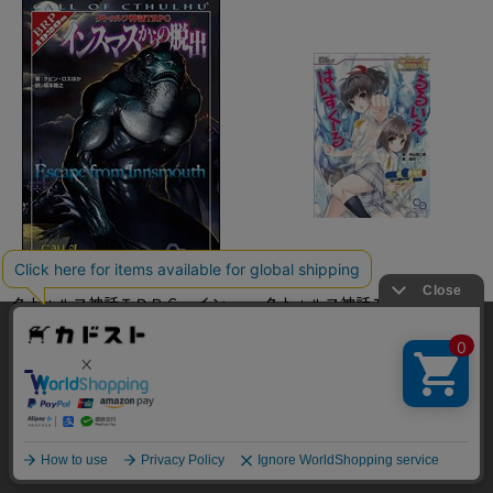
クトゥルフ神話ＴＲＰＧ イン
クトゥルフ神話ＴＲＰＧリプレ
スマスからの脱出
イ るるいえはいすくーる
当サイトでは利用体験の向上およびコンテンツの最適な提供、ト
ラフィックの分析を目的としてCookieを使用しています。
ケビン・ロス
内山 靖二郎
サイトの閲覧を継続された場合、Cookieの利用に同意したことも
在庫有り
在庫無し
のといたします。
2011年04月02日発売
2010年11月27日発売
詳細については
プライバシーポリシー
をご確認ください。
承諾する
4,510
2,090
円
円