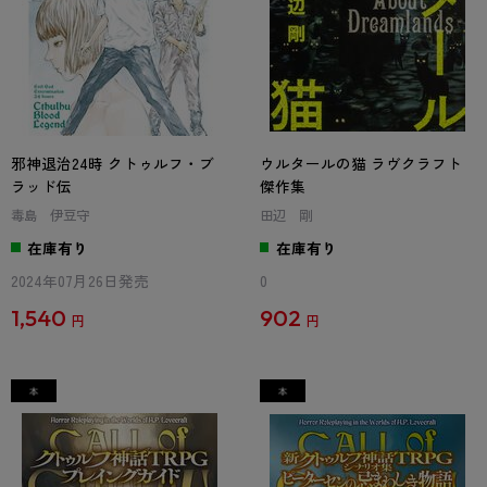
邪神退治24時 クトゥルフ・ブ
ウルタールの猫 ラヴクラフト
ラッド伝
傑作集
毒島 伊豆守
田辺 剛
在庫有り
在庫有り
2024年07月26日発売
0
1,540
902
円
円