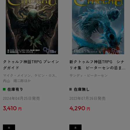
クトゥルフ神話TRPG プレイン
新クトゥルフ神話TRPG シナ
グガイド
リオ集 ピーターセンの忌まわ
しき物語
マイク・メイソン、ケビン・ロス、
サンディ・ピーターセン
内山 靖二郎ほか
在庫有り
在庫無し
2024年04月25日発売
2023年07月26日発売
3,410
4,290
円
円