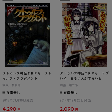
クトゥルフ神話ＴＲＰＧ クト
クトゥルフ神話ＴＲＰＧ リプ
ゥルフ・フラグメント
レイ るるいえがすらいと
坂東 真紅郎
内山 靖二郎
在庫無し
在庫無し
2015年03月30日発売
2014年12月26日発売
4,290
2,090
円
円