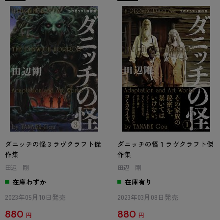
ダニッチの怪 3 ラヴクラフト傑
ダニッチの怪 1 ラヴクラフト傑
作集
作集
田辺 剛
田辺 剛
在庫わずか
在庫有り
2023年05月10日発売
2023年03月08日発売
880
880
円
円