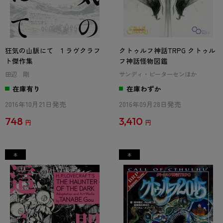
狂気の山脈にて 1 ラヴクラフ
クトゥルフ神話TRPG クトゥル
ト傑作集
フ神話怪物図鑑
田辺 剛
サンディ・ピーターセンほか
在庫有り
在庫わずか
2016年10月21日発売
2016年09月28日発売
748
3,410
円
円