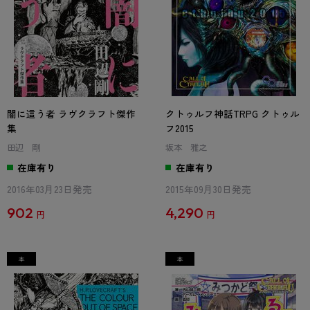
闇に這う者 ラヴクラフト傑作
クトゥルフ神話TRPG クトゥル
集
フ2015
田辺 剛
坂本 雅之
在庫有り
在庫有り
2016年03月23日発売
2015年09月30日発売
902
4,290
円
円