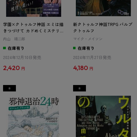
学園×クトゥルフ神話 エミは描
新クトゥルフ神話TRPG パルプ
きつづけて カドめくミステリ
クトゥルフ
ー
内山 靖二郎
マイク・メイソン
在庫有り
在庫有り
2024年12月10日発売
2024年11月27日発売
2,420
4,180
円
円