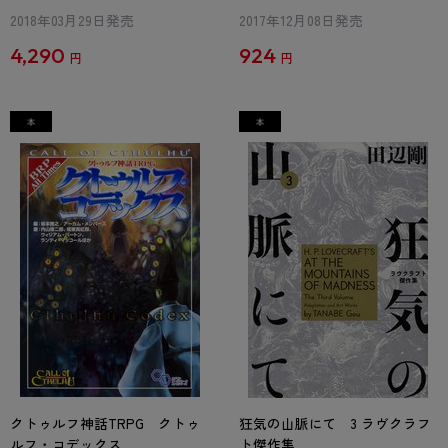
2018年03月29日発売
2017年12月08日発売
4,290
924
円
円
クトゥルフ神話TRPG クトゥ
狂気の山脈にて 3 ラヴクラフ
ルフ・コデックス
ト傑作集