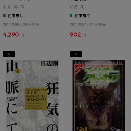
内山 靖二郎
田辺 剛
在庫無し
在庫有り
2017年09月28日発売
2017年07月21日発売
4,290
902
円
円