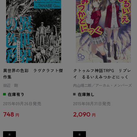
異世界の色彩 ラヴクラフト傑
クトゥルフ神話TRPG リプレ
作集
イ るるいえみつかどにっく
田辺 剛
内山靖二郎／アーカム・メンバーズ
在庫有り
在庫無し
2015年09月26日発売
2015年08月31日発売
748
2,090
円
円