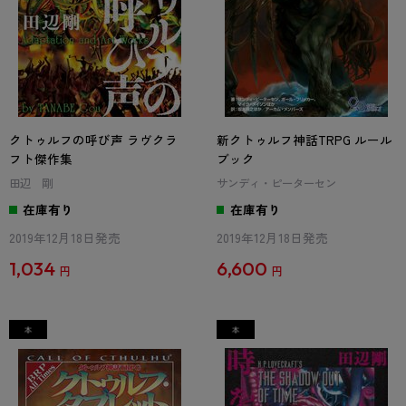
クトゥルフの呼び声 ラヴクラ
新クトゥルフ神話TRPG ルール
フト傑作集
ブック
田辺 剛
サンディ・ピーターセン
在庫有り
在庫有り
2019年12月18日発売
2019年12月18日発売
1,034
6,600
円
円