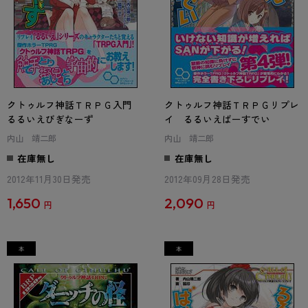
クトゥルフ神話ＴＲＰＧ入門
クトゥルフ神話ＴＲＰＧリプレ
るるいえびぎなーず
イ るるいえばーすでい
内山 靖二郎
内山 靖二郎
在庫無し
在庫無し
2012年11月30日発売
2012年09月28日発売
1,650
2,090
円
円