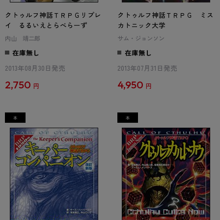
クトゥルフ神話ＴＲＰＧリプレ
クトゥルフ神話ＴＲＰＧ ミス
イ るるいえとらべらーず
カトニック大学
内山 靖二郎
サム・ジョンソン
在庫無し
在庫無し
2013年08月30日発売
2013年07月31日発売
2,750
4,950
円
円