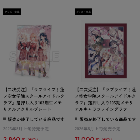
【二次受注】『ラブライブ！蓮
【二次受注】『ラブライブ！蓮
ノ空女学院スクールアイドルク
ノ空女学院スクールアイドルク
ラブ』箔押し入り103期生メモ
ラブ』箔押し入り105期メモリ
リアルアクリルプレート
アルキャラファイングラフ
販売が終了している商品です
販売が終了している商品です
2026年8月上旬発売予定
2026年8月上旬発売予定
2,860
11,000