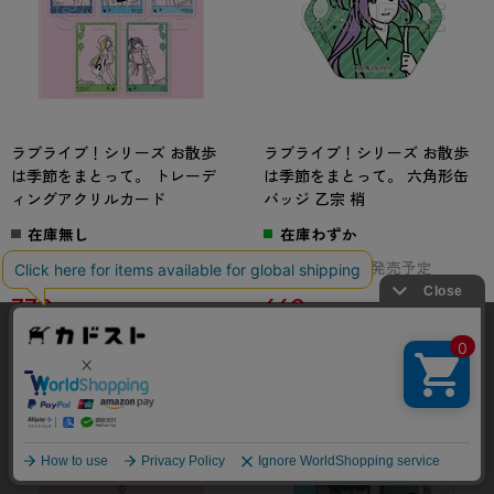
ラブライブ！シリーズ お散歩
ラブライブ！シリーズ お散歩
は季節をまとって。 トレーデ
は季節をまとって。 六角形缶
ィングアクリルカード
バッジ 乙宗 梢
在庫無し
在庫わずか
2025年12月下旬発売予定
2025年12月下旬発売予定
770
660
円
円
当サイトでは利用体験の向上およびコンテンツの最適な提供、ト
ラフィックの分析を目的としてCookieを使用しています。
サイトの閲覧を継続された場合、Cookieの利用に同意したことも
のといたします。
詳細については
プライバシーポリシー
をご確認ください。
承諾する