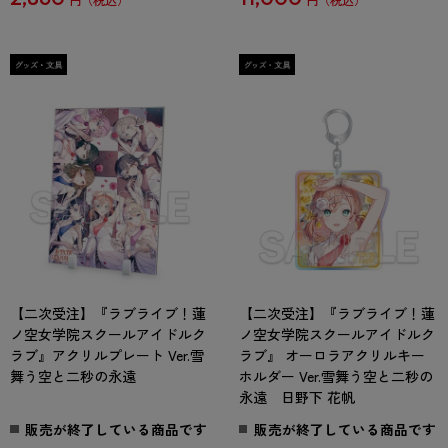
円
円
【二次受注】『ラブライブ！蓮
【二次受注】『ラブライブ！蓮
ノ空女学院スクールアイドルク
ノ空女学院スクールアイドルク
ラブ』アクリルプレート Ver.雪
ラブ』 オーロラアクリルキー
舞う空と二秒の永遠
ホルダー Ver.雪舞う空と二秒の
永遠 日野下 花帆
販売が終了している商品です
販売が終了している商品です