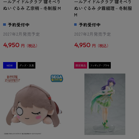
ールアイドルクラブ 寝そべり
ールアイドルクラブ 寝そべり
ぬいぐるみ 乙宗梢－冬制服 M
ぬいぐるみ 夕霧綴理－冬制服
M
予約受付中
予約受付中
2027年2月発売予定
2027年2月発売予定
4,950
4,950
円
円