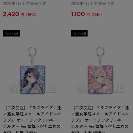
2026年8月上旬発売予定
2026年8月上旬発売予定
2,420
1,100
円
円
【二次受注】『ラブライブ！蓮
【二次受注】『ラブライブ！蓮
ノ空女学院スクールアイドルク
ノ空女学院スクールアイドルク
ラブ』 オーロラアクリルキー
ラブ』 オーロラアクリルキー
ホルダー Ver.雪舞う空と二秒の
ホルダー Ver.雪舞う空と二秒の
永遠 村野 さやか
永遠 大沢 瑠璃乃