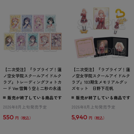
【二次受注】『ラブライブ！蓮
【二次受注】『ラブライブ！蓮
ノ空女学院スクールアイドルク
ノ空女学院スクールアイドルク
ラブ』トレーディングフォトカ
ラブ』103期生メモリアルグッ
ード Ver.雪舞う空と二秒の永遠
ズセット 日野下花帆
販売が終了している商品です
販売が終了している商品です
2026年8月上旬発売予定
2026年8月上旬発売予定
550
5,940
円
円