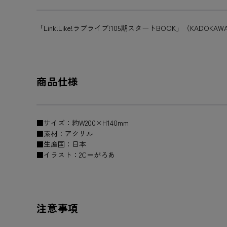
「Link!Like!ラブライブ!105期スタートBOOK」（KA
商品仕様
■サイズ：約W200×H140mm
■素材：アクリル
■生産国：日本
■イラスト：2C＝がろあ
注意事項