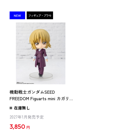
機動戦士ガンダムSEED
ク
FREEDOM Figuarts mini カガリ・
ユラ・アスハ
在庫無し
2027年1月発売予定
3,850
円