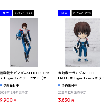
機動戦士ガンダムSEED DESTINY
機動戦士ガンダムSEED
S.H.Figuarts キラ・ヤマト（オー
FREEDOM Figuarts mini キラ・ヤ
ブ連合首長国パイロットスーツ
マト（再販版）
予約受付中
予約受付中
Ver.）
2026年12月発売予定
2026年12月発売予定
9,900
3,850
円
円