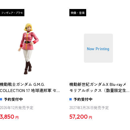
機動戦士ガンダム G.M.G.
機動新世紀ガンダムX Blu-rayメ
COLLECTION 17 地球連邦軍 セイ
モリアルボックス（数量限定生
ラ・マス制服Ver.
産） 【BD】
予約受付中
予約受付中
2026年12月発売予定
2027年3月26日発売予定
3,850
57,200
円
円