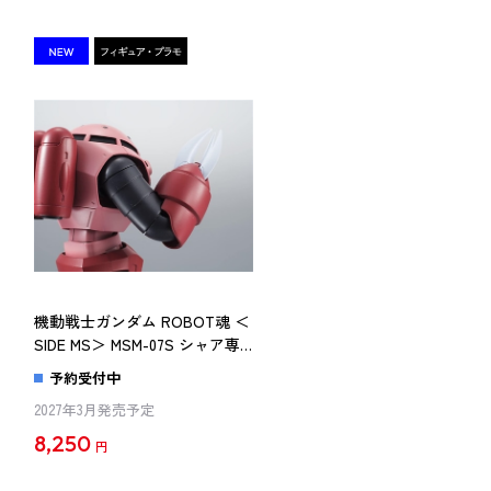
機動戦士ガンダム ROBOT魂 ＜
SIDE MS＞ MSM-07S シャア専用
ズゴック ver. A.N.I.M.E.（再販版）
予約受付中
2027年3月発売予定
8,250
円