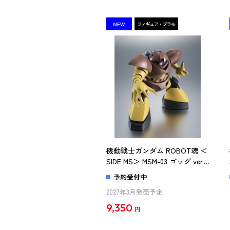
機動戦士ガンダム ROBOT魂 ＜
SIDE MS＞ MSM-03 ゴッグ ver.
A.N.I.M.E.（再販版）
予約受付中
2027年3月発売予定
9,350
円