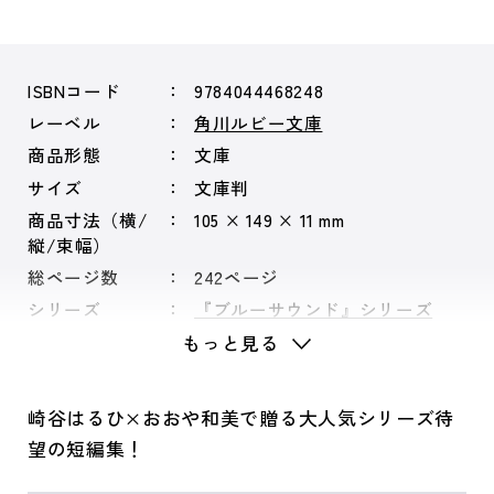
ISBNコード
9784044468248
レーベル
角川ルビー文庫
商品形態
文庫
サイズ
文庫判
商品寸法（横/
105 × 149 × 11 mm
縦/束幅）
総ページ数
242ページ
シリーズ
『ブルーサウンド』シリーズ
もっと見る
崎谷はるひ×おおや和美で贈る大人気シリーズ待
望の短編集！