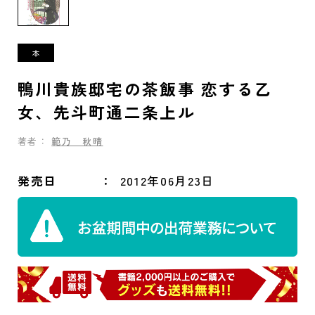
鴨川貴族邸宅の茶飯事 恋する乙
女、先斗町通二条上ル
著者：
範乃 秋晴
発売日
2012年06月23日