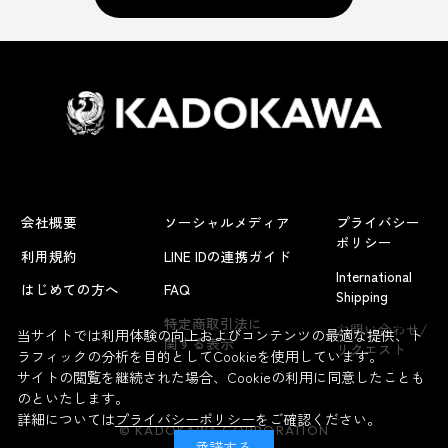
会社概要
ソーシャルメディア
プライバシー
ポリシー
利用規約
LINE IDの連携ガイド
International
はじめての方へ
FAQ
Shipping
よくあるお問い合わせ
特定商取引法に
お問い合わせ/
当サイトでは利用体験の向上およびコンテンツの最適な提供、ト
関する表示
リクエスト
ラフィックの分析を目的としてCookieを使用しています。
サイトの閲覧を継続された場合、Cookieの利用に同意したことも
のといたします。
詳細については
プライバシーポリシー
をご確認ください。
© KADOKAWA CORPORATION
承諾する