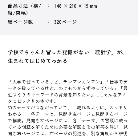
商品寸法（横/
148 × 210 × 19 mm
縦/束幅）
総ページ数
320ページ
学校でちゃんと習った記憶がない「統計学」が、
生まれてはじめてわかる
「大学で習っているけど、チンプンカンプン」「仕事でデ
ータを扱っているけど、わけもわからずやっている」「最
近はやりのキーワードの背景を知りたい」……そんなアナ
タにピッタリの本です。
50のテーマがつながっていて、「流れるように」スッキリ
わかる！ 各テーマは、見開き左ページと見開き右ページ
で構成。見開き左ページには、各「テーマ」の冒頭に載っ
ている問題を解くために必要な解説とその解答を詳述。見
開き右ページには、左ページの記述を、別な角度から説明