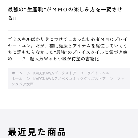
最強の“生産職”がＭＭＯの楽しみ方を一変させ
る!!
ゴミスキルばかり身につけてしまった初心者ＭＭＯプレイ
ヤー・ユン。だが、補助魔法とアイテムを駆使していくう
ちに誰も知らなかった“最強”のプレイスタイルに気づき始
め――!? 超人気Ｗｅｂ小説が待望の書籍化
ホーム
KADOKAWAブックストア
ライトノベル
ホーム
KADOKAWAラノベ＆コミックグッズストア
ファ
ンタジア文庫
最近見た商品