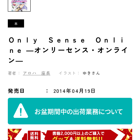
Ｏｎｌｙ Ｓｅｎｓｅ Ｏｎｌｉ
ｎｅ ―オンリーセンス・オンライ
ン―
著者：
アロハ 座長
イラスト：
ゆきさん
発売日
2014年04月19日