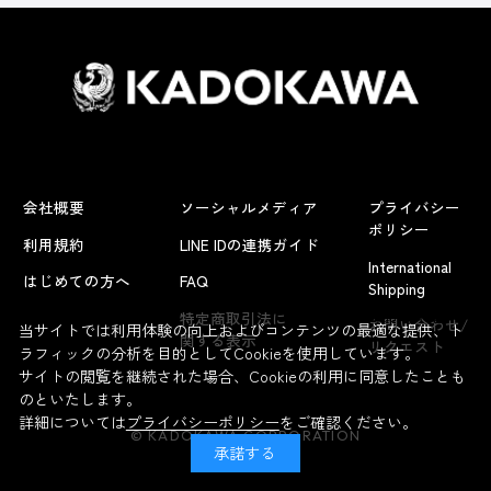
会社概要
ソーシャルメディア
プライバシー
ポリシー
利用規約
LINE IDの連携ガイド
International
はじめての方へ
FAQ
Shipping
よくあるお問い合わせ
特定商取引法に
お問い合わせ/
当サイトでは利用体験の向上およびコンテンツの最適な提供、ト
関する表示
リクエスト
ラフィックの分析を目的としてCookieを使用しています。
サイトの閲覧を継続された場合、Cookieの利用に同意したことも
のといたします。
詳細については
プライバシーポリシー
をご確認ください。
© KADOKAWA CORPORATION
承諾する