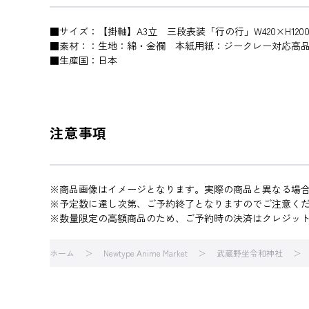
■サイズ：【掛軸】A3立 三段表装「行の行」W420×H1200m
■素材：：生地：綿・金襴 本紙用紙：ジークレー対応高
■生産国：日本
注意事項
※商品画像はイメージとなります。実際の商品と異なる場
※予定数に達し次第、ご予約終了となりますのでご注意く
※数量限定の高額商品のため、ご予約時の決済はクレジットカ
ホーム
Newtype Anime Market
武蔵野坐令和神社