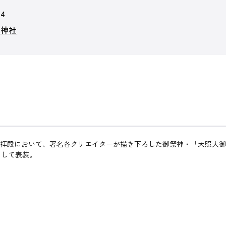
14
和神社
神社の拝殿において、著名各クリエイターが描き下ろした御祭神・「天照
として表装。