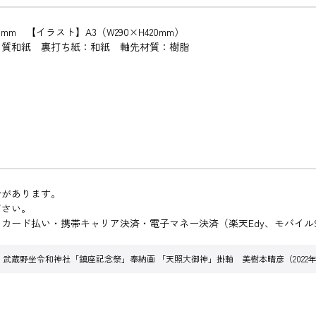
m 【イラスト】A3（W290×H420mm）
品質和紙 裏打ち紙：和紙 軸先材質：樹脂
合があります。
ださい。
ード払い・携帯キャリア決済・電子マネー決済（楽天Edy、モバイルS
武蔵野坐令和神社「鎮座記念祭」奉納画 「天照大御神」掛軸 美樹本晴彦（2022年V