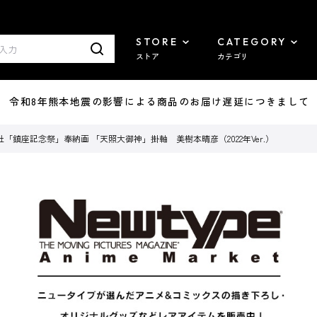
STORE
CATEGORY
ストア
カテゴリ
7/29 令和8年熊本地震の影響による商品のお届け遅延につきまして
「鎮座記念祭」奉納画 「天照大御神」掛軸 美樹本晴彦（2022年Ver.）