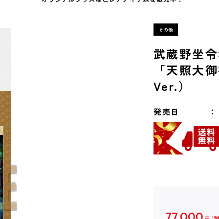
武蔵野坐令
「天照大御
Ver.）
発売日
77,000
円