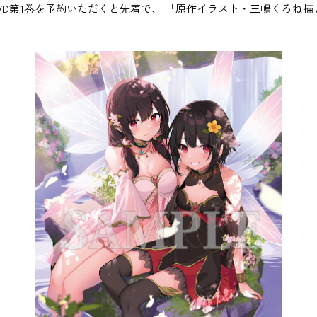
y&DVD第1巻を予約いただくと先着で、 「原作イラスト・三嶋くろ