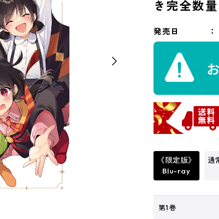
き完全数量
発売日
《限定版》
通常
Blu-ray
第1巻