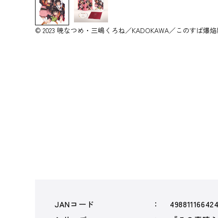
© 2023 暁なつめ・三嶋くろね／KADOKAWA／このすば爆
JANコード
49881116642