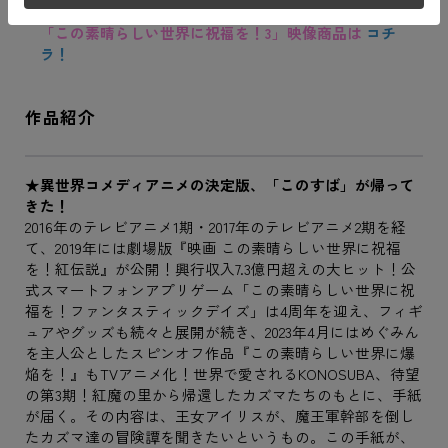
「この素晴らしい世界に祝福を！3」映像商品は
コチ
ラ！
作品紹介
★異世界コメディアニメの決定版、「このすば」が帰って
きた！
2016年のテレビアニメ1期・2017年のテレビアニメ2期を経
て、2019年には劇場版『映画 この素晴らしい世界に祝福
を！紅伝説』が公開！興行収入7.3億円超えの大ヒット！公
式スマートフォンアプリゲーム「この素晴らしい世界に祝
福を！ファンタスティックデイズ」は4周年を迎え、フィギ
ュアやグッズも続々と展開が続き、2023年4月にはめぐみん
を主人公としたスピンオフ作品『この素晴らしい世界に爆
焔を！』もTVアニメ化！世界で愛されるKONOSUBA、待望
の第3期！紅魔の里から帰還したカズマたちのもとに、手紙
が届く。その内容は、王女アイリスが、魔王軍幹部を倒し
たカズマ達の冒険譚を聞きたいというもの。この手紙が、