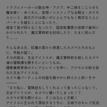
トラブルメーカーの駄女神・アクア、中二病をこじらせた
魔法使い・めぐみん、妄想ノンストップな女騎士・ダクネ
スという、能力だけは高いのにとんでもなく残念な３人と
パーティを組むことになったり、
借金で首が回らなくなったり、国家転覆罪の容疑で裁判に
かけられたり、魔王軍幹部を討伐したり、たまに死んだ
り……。
そんなある日、紅魔の里から帰還したカズマたちのもと
に、手紙が届く。
その内容は、王女アイリスが、魔王軍幹部を倒したカズマ
達の冒険譚を聞きたいというもの。
護衛兼教育係のクレアとレインを伴い、アクセルの街を訪
れた王女アイリスは、
カズマ達パーティとの対面を穏やかに終えたと思いきや
―――
「また私に、冒険話をしてくれるって言ったじゃない？」
王女アイリスが、カズマに懐いてしまった！？
カズマが目を開けると、そこはなんと王都！
アイリスに乞われて滞在するうちに、王城でのセレブ生活