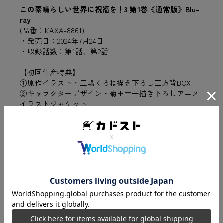
この素晴らしい世界に祝福を！3 第1巻《通常版》Blu-
ray
(品番：KAXA-8861)
・発売日：2024年7月24日
・収録話数：第1話、第2話
【初回生産特典】
①原作イラスト・三嶋くろね描き下ろし三方背BOX
②キャラクターデザイン・菊田幸一描き下ろしアニメ
イラストジャケット
③特製ブックレット
④複製アフレコ台本（第1話、第2話）
【毎回特典】
①スペシャルオーディオコメンタリー
第1話：福島潤（カズマ役）・雨宮天（アクア役）・
渡辺明乃（シルビア役）
第2話：雨宮天（アクア役）・茅野愛衣（ダクネス
役）・西田雅一（バニル役）
②ノンクレジットOP
③WEB予告