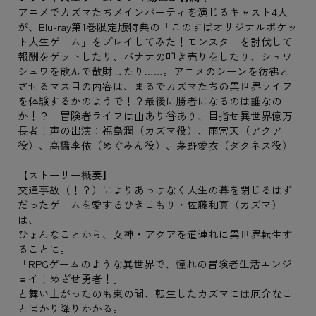
アニメでカズマたちメインパーティを演じるキャスト4人
が、Blu-ray第1巻限定版特典の「このすばオリジナルポケッ
ト人生ゲーム」をプレイしてみた！モンスターを討伐して
報酬をゲットしたり、バナナの叩き売りをしたり、シュワ
シュワを飲んで散財したり……。アニメのシーンを彷彿と
させるマス目の内容は、まるでカズマたちの異世界ライフ
を体験するかのようで！？最後に勝者になるのは誰なの
か！？ 冒険者ライフは山あり谷あり、目指せ異世界億万
長者！声の出演：福島潤（カズマ役）、雨宮天（アクア
役）、高橋李依（めぐみん役）、茅野愛衣（ダクネス役）
【ストーリー概要】
交通事故（！？）によりあっけなく人生の幕を閉じるはず
だったゲームを愛するひきこもり・佐藤和真（カズマ）
は、
ひょんなことから、女神・アクアを道連れに異世界転生す
ることに。
「RPGゲームのような異世界で、憧れの冒険者生活エンジ
ョイ！めざせ勇者！」
と舞い上がったのも束の間、転生したカズマには厄介なこ
とばかり降りかかる。