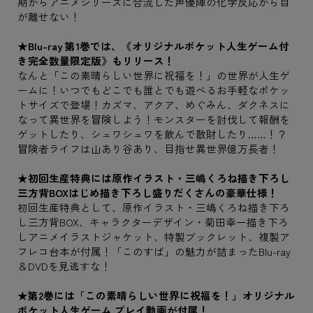
期からアニメシリーズに合流した声優陣の化学反応から目
が離せない！
★Blu-ray 第1巻では、《オリジナルポケット人生ゲーム付
き完全数量限定版》もリリース！
なんと「この素晴らしい世界に祝福を！」の世界が人生ゲ
ームに！いつでもどこでも誰とでも遊べるお手軽なポケッ
トサイズで登場！カズマ、アクア、めぐみん、ダクネスに
なって異世界を冒険しよう！モンスターを討伐して報酬を
ゲットしたり、シュワシュワを飲んで散財したり……！？
冒険者ライフは山あり谷あり、目指せ異世界億万長者！
★初回生産特典には原作イラスト・三嶋くろね描き下ろし
三方背BOXはじめ描き下ろし盛りだくさんの豪華仕様！
初回生産特典として、原作イラスト・三嶋くろね描き下ろ
し三方背BOX、キャラクターデザイン・菊田幸一描き下ろ
しアニメイラストジャケット、特製ブックレット、複製ア
フレコ台本が付属！「このすば」の魅力が詰まったBlu-ray
＆DVDを見逃すな！
★第2巻には「この素晴らしい世界に祝福を！」オリジナル
ポケット人生ゲーム プレイ動画が付属！