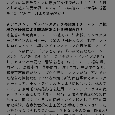
カズマの異世界ライフに新展開を呼び起こす！？押しも押
されぬ超人気異世界コメディ「この素晴らしい世界に祝福
を！3」2024年４月より放送開始！
★アニメシリーズメインスタッフ再結集！チームワーク抜
群の声優陣による臨場感あふれる熱演再び！
総監督の金崎貴臣、シリーズ構成の上江洲誠、キャラクタ
ーデザインの菊田幸一、音楽の甲田雅人など、TVアニメ・
映画を大ヒットに導いたメインスタッフが再結集！アニメ
ーション制作は、『ぶらどらぶ』『不滅のあなたへ シー
ズン2』などを手掛ける注目のスタジオ・ドライブが担当
し、カズマ達の更なる冒険を描き出す！さらに、福島 潤、
雨宮 天、高橋李依、茅野愛衣、堀江由衣、豊崎愛生など、
超豪華声優陣がシリーズから続投！ファンが待ち望んでい
た彼らの愉快な掛け合いを熱演！新たに登場するキャラク
ターとして、王女・アイリス役には『探偵はもう、死んで
いる。』斎川唯の高尾奏音を起用！さらに、アイリスの従
者・クレア役として『真・一騎当千』佐々木巌流役の矢作
紗友里、同じくアイリスの従者・レイン役として『私の幸
せな結婚』斎森美世役の上田麗奈が参加！カズマはいった
い誰からなじられるのか……！？おなじみの豪華声優陣と3