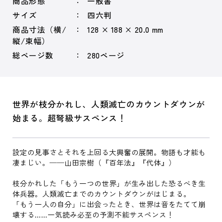
商品形態
一般書
サイズ
四六判
商品寸法（横/
128 × 188 × 20.0 mm
縦/束幅）
総ページ数
280ページ
世界が枝分かれし、人類滅亡のカウントダウンが
始まる。超弩級サスペンス！
設定の見事さとそれを上回る大興奮の展開。物語も才能も
凄まじい。──山田宗樹（『百年法』『代体』）
枝分かれした「もう一つの世界」が生み出した恐るべき生
体兵器。人類滅亡までのカウントダウンがはじまる。
「もう一人の自分」に出会ったとき、世界は音をたてて崩
壊する……一気読み必至の予測不能サスペンス！