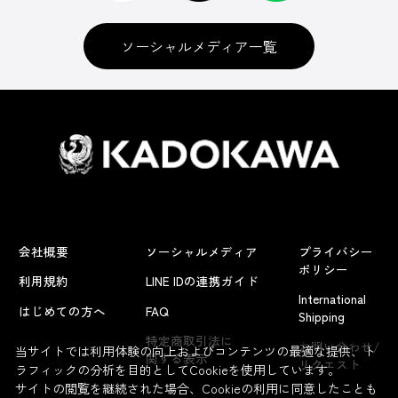
ソーシャルメディア一覧
会社概要
ソーシャルメディア
プライバシー
ポリシー
利用規約
LINE IDの連携ガイド
International
はじめての方へ
FAQ
Shipping
よくあるお問い合わせ
特定商取引法に
お問い合わせ/
当サイトでは利用体験の向上およびコンテンツの最適な提供、ト
関する表示
リクエスト
ラフィックの分析を目的としてCookieを使用しています。
サイトの閲覧を継続された場合、Cookieの利用に同意したことも