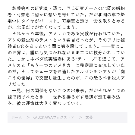
製薬会社の研究員・透は、同じ研究チームの北岡の婚約
者・可奈恵に秘かに想いを寄せていた。だが北岡の車で帰
宅中にタイヤがバースト。可奈恵と透は一命を取りとめる
が、北岡だけが亡くなってしまう。
それから９年後。アメリカである実験が行われていた。
アリの殺虫剤のテストという名目だったが、そのアリは被
験者15名をあっという間に噛み殺してしまう。──実はこ
の世界は、誰にも気づかれないまま二つに枝分かれしてい
た。しかしネバダ核実験場にある“チューブ”を通じて、ア
メリカと「もう一つのアメリカ」は秘密裏に交流していた
のだ。そしてチューブを通過したアルゼンチンアリが「向
こうの世界」で交配し誕生したのが、この恐るべき殺人ア
リだった。
一見、何の関係もない２つの出来事。だがそれが１つの
線で結ばれたとき──世界を揺るがす陰謀が透を呑み込
み、彼の運命は大きく変わっていく。
ホーム
KADOKAWAブックストア
文芸