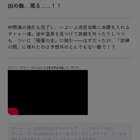
凶の敵、現る……！！
仲間達の強化も完了し、いよいよ迷宮攻略に本腰を入れる
サトゥー達。途中温泉を見つけて旅館を作ったりしつつ
も、ついに「階層の主」に挑む――はずだったが、「試練
の間」に現れたのは予想外のとんでもない敵で！？
TVアニメ『デスマーチからはじまる異世界狂想曲』ティザーPV
ホーム
KADOKAWAブックストア
ライトノベル
ホーム
KADOKAWAラノベ＆コミックグッズストア
その
他KADOKAWAラノベ＆コミックグッズストア商品