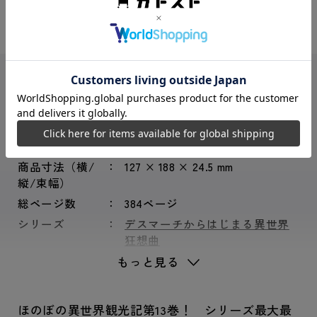
シェアする：
ISBNコード
9784040725758
レーベル
カドカワBOOKS
商品形態
一般書
サイズ
四六判
商品寸法（横/
127 × 188 × 24.5 mm
縦/束幅）
総ページ数
384ページ
シリーズ
デスマーチからはじまる異世界
狂想曲
もっと見る
ほのぼの異世界観光記第13巻！ シリーズ最大最