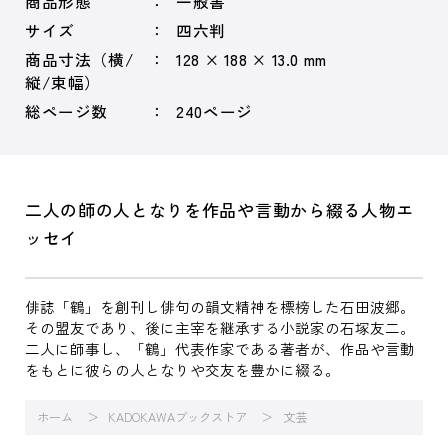
商品形態
一般書
サイズ
四六判
商品寸法（横/
128 × 188 × 13.0 mm
縦/束幅）
総ページ数
240ページ
二人の師の人となりを作品や言動から綴る人物エ
ッセイ
俳誌「鶴」を創刊し俳句の韻文精神を標榜した石田波郷。
その盟友であり、後に主宰を継承する小説家の石塚友二。
二人に師事し、「鶴」代表作家である著者が、作品や言動
をもとに彼らの人となりや交友を豊かに綴る。
ホーム
KADOKAWAブックストア
文芸