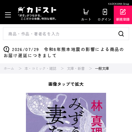
KADOKAWA Group
カート
ログイン
新規登録
2026/07/29 令和8年熊本地震の影響による商品の
お届け遅延につきまして
ホーム
本・コミック・雑誌
文庫・新書
一般文庫
画像タップで拡大