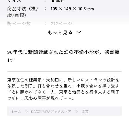
サイズ
文庫判
商品寸法（横/
105 × 149 × 10.5 mm
縦/束幅）
総ページ数
272ページ
もっと見る
90年代に新聞連載された幻の不倫小説が、初書籍
化！
東京在住の建築家・大和田に、新しいレストランの設計を
依頼した朝子。打ち合わせを重ね、小競り合いを繰り返す
ごとに惹かれてゆく二人。東京と地元とを行き来する朝子
の前に、思わぬ障害が現れて－－。
ホーム
KADOKAWAブックストア
文芸