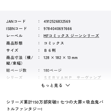
JANコード
4912526832569
ISBNコード
9784040697666
レーベル
MFコミックス ジーンシリーズ
商品形態
コミックス
サイズ
Ｂ６判
商品寸法（横/
128 × 182 × 13 mm
縦/束幅）
総ページ数
180ページ
シリーズ
ＳＥＲＶＡＭＰ サーヴァンプ
もっと見る
シリーズ累計150万部突破!! 七つの大罪×吸血鬼バ
トルファンタジー!