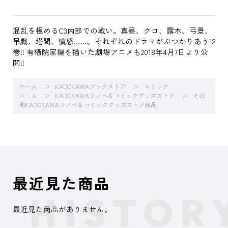
混乱を極めるC3内部での戦い。真昼、クロ、露木、弓景、
吊戯、塔間、憤怒……。それぞれのドラマがぶつかりあう12
巻!! 有栖院家編を描いた劇場アニメも2018年4月7日より公
開!!
ホーム
KADOKAWAブックストア
コミック
ホーム
KADOKAWAラノベ＆コミックグッズストア
その
他KADOKAWAラノベ＆コミックグッズストア商品
最近見た商品
最近見た商品がありません。