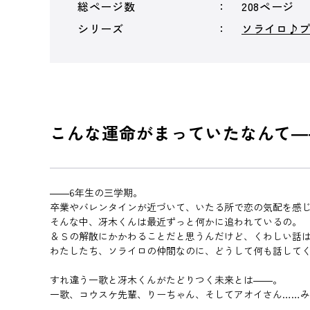
総ページ数
208ページ
シリーズ
ソライロ♪
こんな運命がまっていたなんて―
――6年生の三学期。
卒業やバレンタインが近づいて、いたる所で恋の気配を感
そんな中、冴木くんは最近ずっと何かに追われているの。
＆Ｓの解散にかかわることだと思うんだけど、くわしい話
わたしたち、ソライロの仲間なのに、どうして何も話して
すれ違う一歌と冴木くんがたどりつく未来とは――。
一歌、コウスケ先輩、りーちゃん、そしてアオイさん……