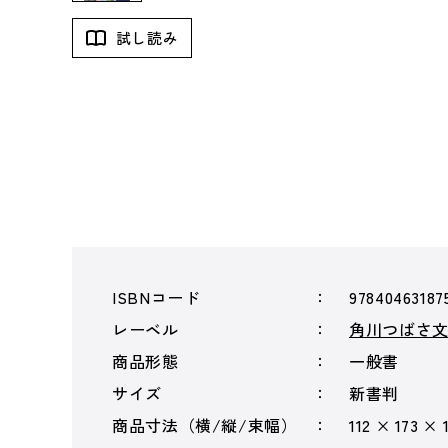
試し読み
ISBNコード
97840463187
レーベル
角川つばさ
商品形態
一般書
サイズ
新書判
商品寸法（横/縦/束幅）
112 × 173 × 