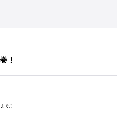
巻！
まで!?