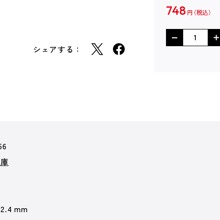
748
円
シェアする：
56
文庫
12.4 mm