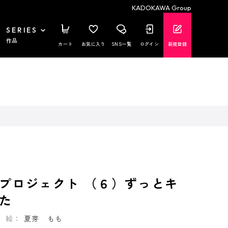
KADOKAWA Group
SERIES
作品
カート
お気に入り
SNS一覧
ログイン
新規登録
プロジェクト （６）ずっとキ
た
絵：
夏芽 もも