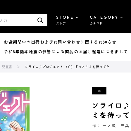
STORE
CATEGORY
ストア
カテゴリ
8/07 お盆期間中の出荷およびお問い合わせに関するお知らせ
7/29 令和8年熊本地震の影響による商品のお届け遅延につきまして
児童書
ソライロ♪プロジェクト （６）ずっとキミを待ってた
ソライロ♪
ミを待って
作：
一ノ瀬 三葉