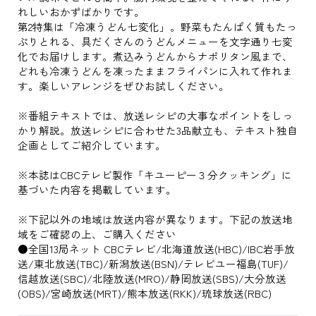
れしいおかずばかりです。
第2特集は「冷凍うどん七変化」。野菜もたんぱく質もたっ
ぷりとれる、具だくさんのうどんメニューを文字通り七変
化でお届けします。煮込みうどんからナポリタン風まで、
どれも冷凍うどんを凍ったままフライパンに入れて作れま
す。楽しいアレンジをぜひお試しください。
※番組テキストでは、放送レシピの大事なポイントをしっ
かり解説。放送レシピに合わせた3品献立も、テキスト独自
企画としてご紹介しています。
※本誌はCBCテレビ製作「キユーピー３分クッキング」に
基づいた内容を掲載しています。
※下記以外の地域は放送内容が異なります。下記の放送地
域をご確認の上、ご購入ください
●全国13局ネット CBCテレビ/北海道放送(HBC)/IBC岩手放
送/東北放送(TBC)/新潟放送(BSN)/テレビユー福島(TUF)/
信越放送(SBC)/北陸放送(MRO)/静岡放送(SBS)/大分放送
(OBS)/宮崎放送(MRT)/熊本放送(RKK)/琉球放送(RBC)