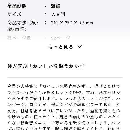
商品形態
雑誌
サイズ
ＡＢ判
商品寸法（横/
210 × 257 × 7.5 mm
縦/束幅）
総ページ数
92ページ
もっと見る
体が喜ぶ！おいしい発酵食おかず
今号の大特集は「おいしい発酵食おかず」。混ぜるだけで
できて保存がきく塩麹＆しょうゆ麹や、甘酒、酒粕を使っ
たおかずをご紹介します。いつもの豚のしょうが焼き、ハ
ンバーグ、肉じゃが、鶏天などが発酵食パワーでおいしく
変身。甘酒を絶品だれにアレンジしたり、酒粕を揚げもの
や炒めものに使ったりと、定番の鍋ものや煮ものにとどま
らない新発想メニューで寒い冬を乗り切りましょう。シン
プル調味でどれも簡単。腸内環境を整えてくれる、体にう