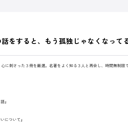
の話をすると、もう孤独じゃなくなって
光が、心に刺さった３冊を厳選。名著をよく知る３人と再会し、時間無制限
物語』
がいについて』