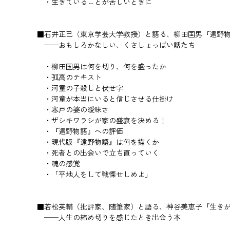
・生きていることが苦しいときに
■石井正己（東京学芸大学教授）と語る、柳田国男『遠野
──おもしろかなしい、くさしょっぱい話たち
・柳田国男は何を切り、何を盛ったか
・孤高のテキスト
・河童の子殺しと伏せ字
・河童が本当にいると信じさせる仕掛け
・寒戸の婆の曖昧さ
・ザシキワラシが家の盛衰を決める！
・『遠野物語』への評価
・現代版『遠野物語』は何を描くか
・死者との出会いで立ち直っていく
・魂の感覚
・「平地人をして戦慄せしめよ」
■若松英輔（批評家、随筆家）と語る、神谷美恵子『生き
──人生の締め切りを感じたとき出会う本