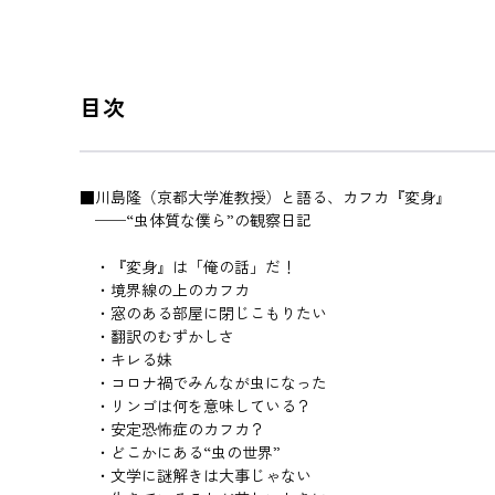
目次
■川島隆（京都大学准教授）と語る、カフカ『変身』
──“虫体質な僕ら”の観察日記
・『変身』は「俺の話」だ！
・境界線の上のカフカ
・窓のある部屋に閉じこもりたい
・翻訳のむずかしさ
・キレる妹
・コロナ禍でみんなが虫になった
・リンゴは何を意味している？
・安定恐怖症のカフカ？
・どこかにある“虫の世界”
・文学に謎解きは大事じゃない