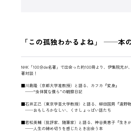
「この孤独わかるよね」 ──本
NHK「100分de名著」で出会った約100冊より、伊集院
著対談！
■川島隆（京都大学准教授）と語る、カフカ『変身』
──“虫体質な僕ら”の観察日記
■石井正己（東京学芸大学教授）と語る、柳田国男『遠野
──おもしろかなしい、くさしょっぱい話たち
■若松英輔（批評家、随筆家）と語る、神谷美恵子『生き
──人生の締め切りを感じたとき出会う本