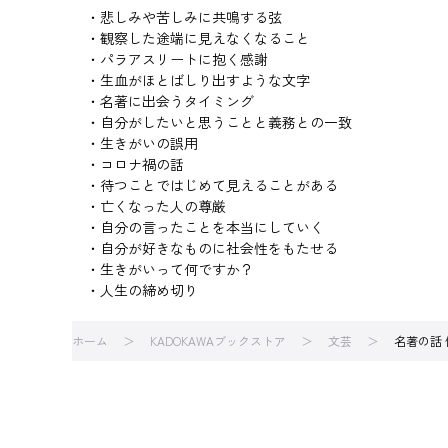
・悲しみや苦しみに共鳴する弦
・観察した途端に見えなくなること
・パラアスリートに抱く感謝
・生血がほとばしり出すような文字
・名著に出会うタイミング
・自分がしたいと思うことと義務との一致
・生きがいの誤用
・コロナ禍の話
・待つことではじめて見えることがある
・亡くなった人の尊厳
・自分の言ったことを本当にしていく
・自分が好きなものに社会性をもたせる
・生きがいって何ですか？
・人生の締め切り
ホーム
KADOKAWAブックストア
文芸
名著の話