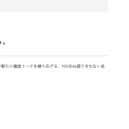
る。
で新たに徹底トークを繰り広げる、100分de語りきれない名