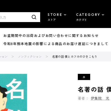
STORE
CATEGORY
ストア
カテゴリ
8/07 お盆期間中の出荷およびお問い合わせに関するお知らせ
7/29 令和8年熊本地震の影響による商品のお届け遅延につきまして
ション
ノンフィクション
名著の話 僕とカフカのひきこもり
名著の話 
著者：
伊集院 光