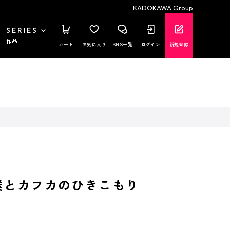
KADOKAWA Group
SERIES
作品
カート
お気に入り
SNS一覧
ログイン
新規登録
僕とカフカのひきこもり